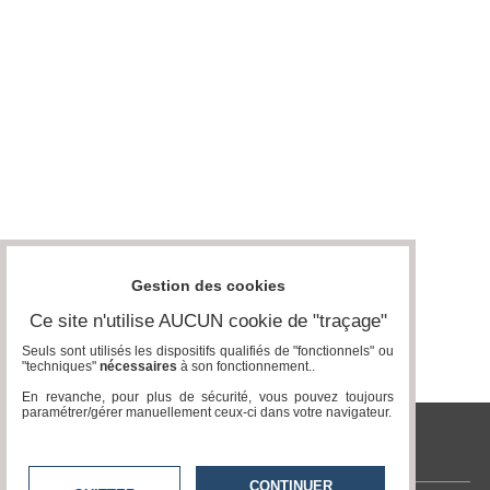
Médias
du
groupe
Blogs
Prémium
Inscription
annuaire
pro
Accès
éditeur
Gestion des cookies
Ce site n'utilise AUCUN cookie de "traçage"
Seuls sont utilisés les dispositifs qualifiés de "fonctionnels" ou
"techniques"
nécessaires
à son fonctionnement..
En revanche, pour plus de sécurité, vous pouvez toujours
paramétrer/gérer manuellement ceux-ci dans votre navigateur.
tvlocale.fr
CONTINUER