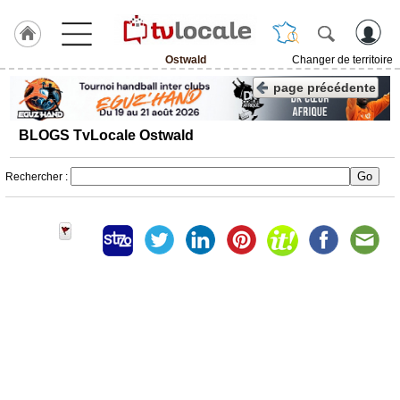
Ostwald
Changer de territoire
J'adhère
page précédente
à
Hulcoq
BLOGS TvLocale Ostwald
ACCUEIL
Ostwald
Rechercher :
TvLocale
France
Accueil
RUBRIQUES
Agenda
Gazette
Vidéos