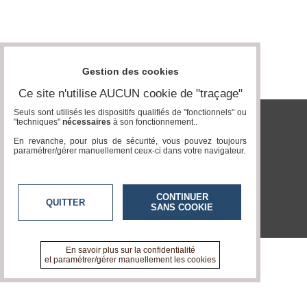
Vidéos
Médias
du
groupe
Gestion des cookies
Blogs
Ce site n'utilise AUCUN cookie de "traçage"
Prémium
Seuls sont utilisés les dispositifs qualifiés de "fonctionnels" ou
"techniques"
nécessaires
à son fonctionnement..
Inscription
tvlocale.fr
annuaire
En revanche, pour plus de sécurité, vous pouvez toujours
pro
paramétrer/gérer manuellement ceux-ci dans votre navigateur.
Accès
éditeur
CONTINUER
QUITTER
SANS COOKIE
En savoir plus sur la confidentialité
et paramétrer/gérer manuellement les cookies