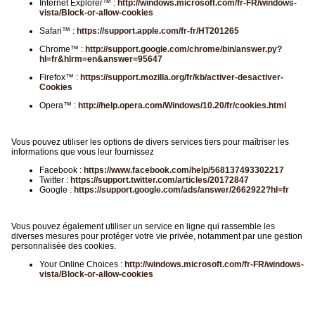
Internet Explorer™ :
http://windows.microsoft.com/fr-FR/windows-
vista/Block-or-allow-cookies
Safari™ :
https://support.apple.com/fr-fr/HT201265
Chrome™ :
http://support.google.com/chrome/bin/answer.py?
hl=fr&hlrm=en&answer=95647
Firefox™ :
https://support.mozilla.org/fr/kb/activer-desactiver-
Cookies
Opera™ :
http://help.opera.com/Windows/10.20/fr/cookies.html
Vous pouvez utiliser les options de divers services tiers pour maîtriser les
informations que vous leur fournissez
Facebook :
https://www.facebook.com/help/568137493302217
Twitter :
https://support.twitter.com/articles/20172847
Google :
https://support.google.com/ads/answer/2662922?hl=fr
Vous pouvez également utiliser un service en ligne qui rassemble les
diverses mesures pour protéger votre vie privée, notamment par une gestion
personnalisée des cookies.
Your Online Choices :
http://windows.microsoft.com/fr-FR/windows-
vista/Block-or-allow-cookies