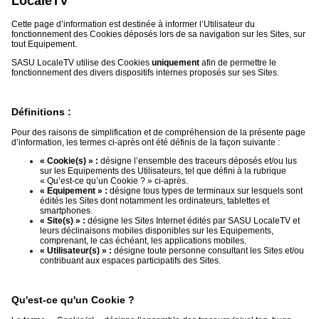
LocaleTV
Cette page d’information est destinée à informer l’Utilisateur du
Médias
fonctionnement des Cookies déposés lors de sa navigation sur les Sites, sur
du
tout Equipement.
groupe
SASU LocaleTV utilise des Cookies
uniquement
afin de permettre le
fonctionnement des divers dispositifs internes proposés sur ses Sites.
Blogs
Prémium
Définitions :
Inscription
annuaire
pro
Pour des raisons de simplification et de compréhension de la présente page
d’information, les termes ci-après ont été définis de la façon suivante :
Accès
« Cookie(s) » :
désigne l’ensemble des traceurs déposés et/ou lus
éditeur
sur les Equipements des Utilisateurs, tel que défini à la rubrique
« Qu’est-ce qu’un Cookie ? » ci-après.
« Equipement » :
désigne tous types de terminaux sur lesquels sont
édités les Sites dont notamment les ordinateurs, tablettes et
smartphones.
« Site(s) » :
désigne les Sites Internet édités par SASU LocaleTV et
leurs déclinaisons mobiles disponibles sur les Equipements,
comprenant, le cas échéant, les applications mobiles.
« Utilisateur(s) » :
désigne toute personne consultant les Sites et/ou
contribuant aux espaces participatifs des Sites.
Qu'est-ce qu'un Cookie ?