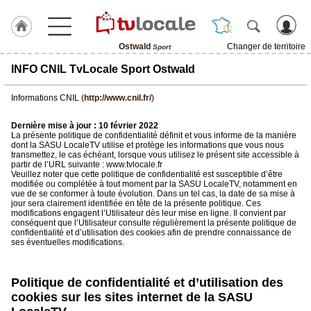
Ostwald
Changer de territoire
Sport
J'adhère
INFO CNIL TvLocale Sport Ostwald
à
Hulcoq
Informations CNIL (
http://www.cnil.fr/
)
ACCUEIL
Ostwald
Dernière mise à jour : 10 février 2022
La présente politique de confidentialité définit et vous informe de la manière
dont la SASU LocaleTV utilise et protège les informations que vous nous
transmettez, le cas échéant, lorsque vous utilisez le présent site accessible à
TvLocale
partir de l’URL suivante : www.tvlocale.fr
France
Veuillez noter que cette politique de confidentialité est susceptible d’être
modifiée ou complétée à tout moment par la SASU LocaleTV, notamment en
vue de se conformer à toute évolution. Dans un tel cas, la date de sa mise à
Accueil
jour sera clairement identifiée en tête de la présente politique. Ces
modifications engagent l’Utilisateur dès leur mise en ligne. Il convient par
RUBRIQUES
conséquent que l’Utilisateur consulte régulièrement la présente politique de
confidentialité et d’utilisation des cookies afin de prendre connaissance de
ses éventuelles modifications.
Agenda
Politique de confidentialité et d’utilisation des
Gazette
cookies sur les sites internet de la SASU
Vidéos