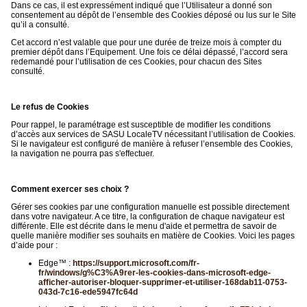
Dans ce cas, il est expressément indiqué que l’Utilisateur a donné son
consentement au dépôt de l’ensemble des Cookies déposé ou lus sur le Site
qu’il a consulté.
Cet accord n’est valable que pour une durée de treize mois à compter du
premier dépôt dans l’Equipement. Une fois ce délai dépassé, l’accord sera
redemandé pour l’utilisation de ces Cookies, pour chacun des Sites
consulté.
Le refus de Cookies
Pour rappel, le paramétrage est susceptible de modifier les conditions
d’accès aux services de SASU LocaleTV nécessitant l’utilisation de Cookies.
Si le navigateur est configuré de manière à refuser l’ensemble des Cookies,
la navigation ne pourra pas s'effectuer.
Comment exercer ses choix ?
Gérer ses cookies par une configuration manuelle est possible directement
dans votre navigateur. A ce titre, la configuration de chaque navigateur est
différente. Elle est décrite dans le menu d'aide et permettra de savoir de
quelle manière modifier ses souhaits en matière de Cookies. Voici les pages
d’aide pour :
Edge™ :
https://support.microsoft.com/fr-
fr/windows/g%C3%A9rer-les-cookies-dans-microsoft-edge-
afficher-autoriser-bloquer-supprimer-et-utiliser-168dab11-0753-
043d-7c16-ede5947fc64d