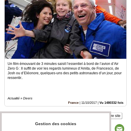
Médias
du
groupe
Blogs
Prémium
Inscription
annuaire
pro
Un film émouvant de 3 minutes saisit l’essentiel à bord de l’avion d’Air
Accès
Zero G : Il suffit de voir les regards lumineux d’Amita, de Francesco, de
éditeur
Josh ou d’Eléonore, quelques-uns des petits astronautes d’un jour, pour
ressentir..
Actualité » Divers
France
|
11/10/2017
|
Vu 1480332 fois
Insérez sur votre site
Gestion des cookies