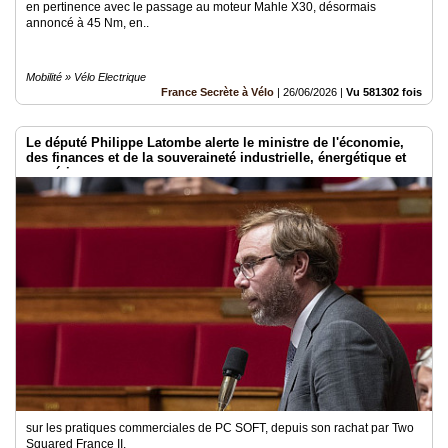
en pertinence avec le passage au moteur Mahle X30, désormais
annoncé à 45 Nm, en..
Mobilité » Vélo Electrique
France Secrète à Vélo
|
26/06/2026
|
Vu 581302 fois
Le député Philippe Latombe alerte le ministre de l'économie,
des finances et de la souveraineté industrielle, énergétique et
numérique
sur les pratiques commerciales de PC SOFT, depuis son rachat par Two
Squared France II.