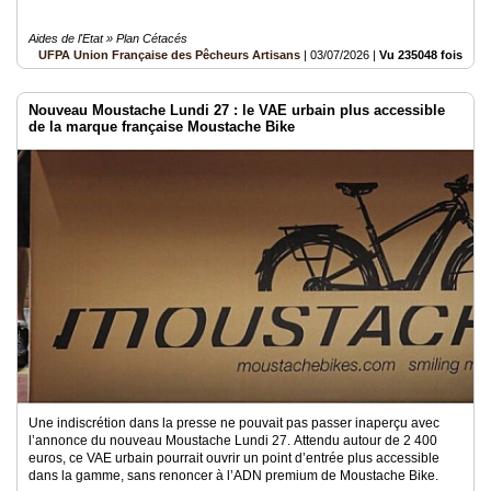
Aides de l'Etat » Plan Cétacés
UFPA Union Française des Pêcheurs Artisans
|
03/07/2026
|
Vu 235048 fois
Nouveau Moustache Lundi 27 : le VAE urbain plus accessible
de la marque française Moustache Bike
Une indiscrétion dans la presse ne pouvait pas passer inaperçu avec
l’annonce du nouveau Moustache Lundi 27. Attendu autour de 2 400
euros, ce VAE urbain pourrait ouvrir un point d’entrée plus accessible
dans la gamme, sans renoncer à l’ADN premium de Moustache Bike.