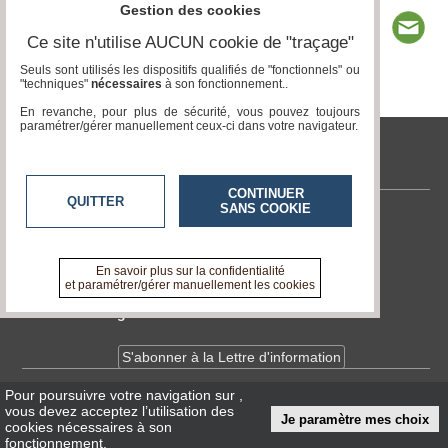
Gestion des cookies
Ce site n'utilise AUCUN cookie de "traçage"
Seuls sont utilisés les dispositifs qualifiés de "fonctionnels" ou
"techniques"
nécessaires
à son fonctionnement..
Page 1 / 8
1
2
3
4
5
6
7
8
En revanche, pour plus de sécurité, vous pouvez toujours
paramétrer/gérer manuellement ceux-ci dans votre navigateur.
tvlocale.fr
CONTINUER
QUITTER
SANS COOKIE
Contactez-nous
En savoir +
A propos de tvlocale.fr
En savoir plus sur la confidentialité
et paramétrer/gérer manuellement les cookies
Devenir délégué
S'abonner à la Lettre d'information
Pour poursuivre votre navigation sur
,
Infos
CNIL/RGPD
vous devez acceptez l’utilisation des
Je paramètre mes choix
Conditions Générales d'Utilisation
cookies nécessaires à son
fonctionnement.