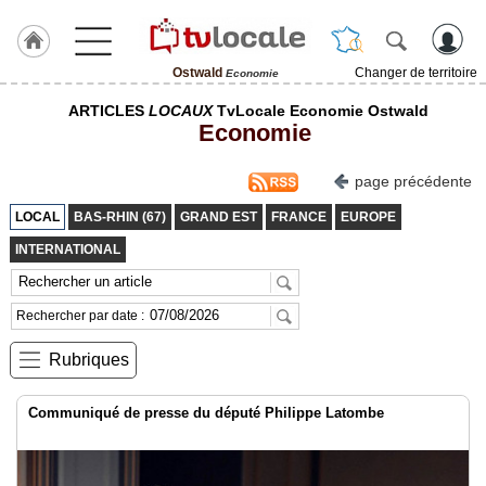
Ostwald
Changer de territoire
Economie
J'adhère
ARTICLES
LOCAUX
TvLocale Economie Ostwald
à
Economie
Hulcoq
ACCUEIL
page précédente
Ostwald
LOCAL
BAS-RHIN (67)
GRAND EST
FRANCE
EUROPE
TvLocale
INTERNATIONAL
France
Accueil
Rechercher par date :
RUBRIQUES
Rubriques
Agenda
Communiqué de presse du député Philippe Latombe
Gazette
Vidéos