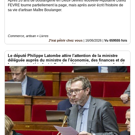
Après 26 ans de boulangerie en Deux-Sèvres Nouvelle-Aquitaine David
FEVRE tourne partiellement la page, mais après avoir écrit l'histoire de
sa vie d'artisan Maître Boulanger.
Commerce, artisan » Livres
J'irai pétrir chez vous
|
16/06/2026
|
Vu 659555 fois
Le député Philippe Latombe attire l'attention de la ministre
déléguée auprès du ministre de l'économie, des finances et de
la souveraineté industrielle, énergétique et numérique, chargée
de l'intelligence artificielle et du numérique