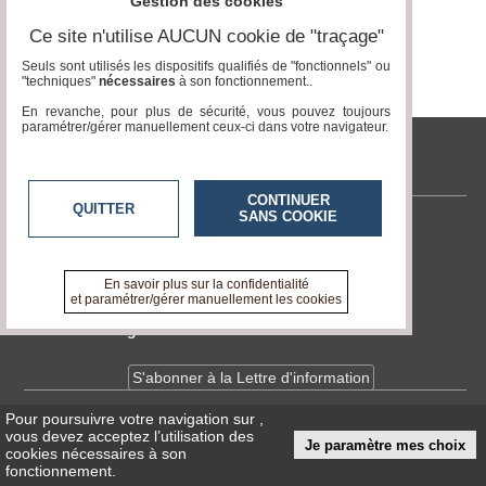
Gestion des cookies
Page 0 / 0
Ce site n'utilise AUCUN cookie de "traçage"
Médias
du
Seuls sont utilisés les dispositifs qualifiés de "fonctionnels" ou
groupe
"techniques"
nécessaires
à son fonctionnement..
En revanche, pour plus de sécurité, vous pouvez toujours
Blogs
paramétrer/gérer manuellement ceux-ci dans votre navigateur.
Prémium
tvlocale.fr
Inscription
annuaire
CONTINUER
pro
QUITTER
SANS COOKIE
Contactez-nous
Accès
En savoir +
éditeur
A propos de tvlocale.fr
En savoir plus sur la confidentialité
et paramétrer/gérer manuellement les cookies
Devenir délégué
S'abonner à la Lettre d'information
Pour poursuivre votre navigation sur
,
Infos
CNIL/RGPD
vous devez acceptez l’utilisation des
Je paramètre mes choix
Conditions Générales d'Utilisation
cookies nécessaires à son
fonctionnement.