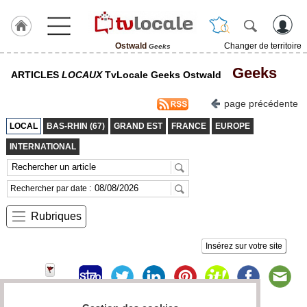
Ostwald
Changer de territoire
Geeks
J'adhère
Geeks
ARTICLES
LOCAUX
TvLocale Geeks Ostwald
à
Hulcoq
page précédente
ACCUEIL
Ostwald
LOCAL
BAS-RHIN (67)
GRAND EST
FRANCE
EUROPE
INTERNATIONAL
TvLocale
France
Rechercher par date :
Accueil
Rubriques
RUBRIQUES
Insérez sur votre site
Agenda
Gazette
Vidéos