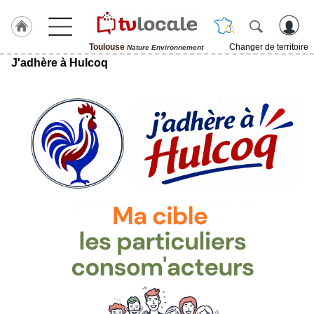
Toulouse
Changer de territoire
Nature Environnement
J'adhère à Hulcoq
J'adhère
à
Hulcoq
ACCUEIL
Toulouse
TvLocale
France
Accueil
RUBRIQUES
Agenda
Gazette
Vidéos