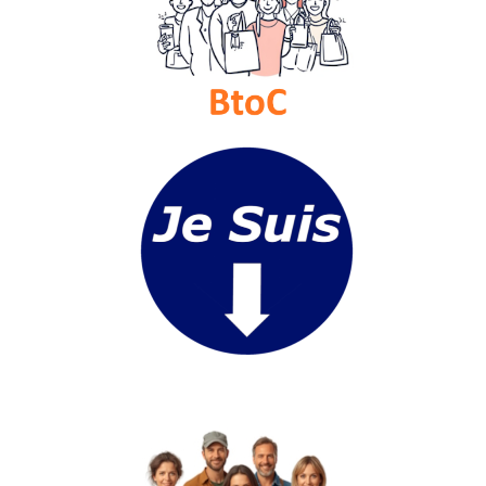
Médias
du
groupe
Blogs
Prémium
Inscription
annuaire
pro
Accès
éditeur