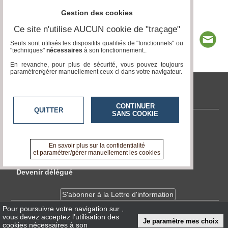
Gestion des cookies
Ce site n'utilise AUCUN cookie de "traçage"
Seuls sont utilisés les dispositifs qualifiés de "fonctionnels" ou
"techniques"
nécessaires
à son fonctionnement..
En revanche, pour plus de sécurité, vous pouvez toujours
paramétrer/gérer manuellement ceux-ci dans votre navigateur.
tvlocale.fr
CONTINUER
QUITTER
SANS COOKIE
Contactez-nous
En savoir +
En savoir plus sur la confidentialité
A propos de tvlocale.fr
et paramétrer/gérer manuellement les cookies
Devenir délégué
S'abonner à la Lettre d'information
Pour poursuivre votre navigation sur
,
vous devez acceptez l’utilisation des
Infos
CNIL/RGPD
Je paramètre mes choix
cookies nécessaires à son