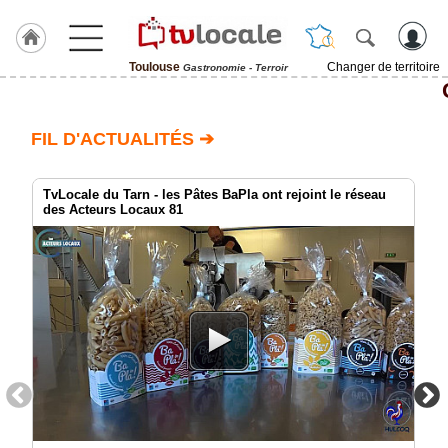
Toulouse
Changer de territoire
Gastronomie - Terroir
J'adhère
à
Hulcoq
FIL D'ACTUALITÉS ➔
ACCUEIL
Toulouse
TvLocale du Tarn - les Pâtes BaPla ont rejoint le réseau
des Acteurs Locaux 81
TvLocale
France
Accueil
RUBRIQUES
Agenda
Gazette
Vidéos