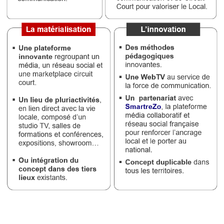
Médias
du
groupe
Blogs
Prémium
Inscription
annuaire
pro
Accès
éditeur