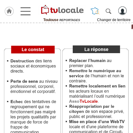
Toulouse
Changer de territoire
REPORTAGES
J'adhère
à
Hulcoq
ACCUEIL
Toulouse
TvLocale
France
Accueil
RUBRIQUES
Agenda
Gazette
Vidéos