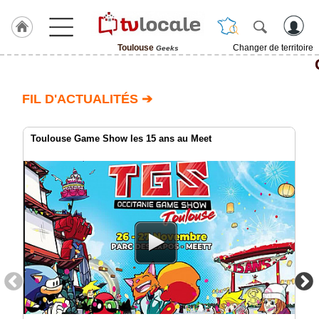
Toulouse
Changer de territoire
Geeks
J'adhère
à
Hulcoq
FIL D'ACTUALITÉS ➔
ACCUEIL
Toulouse
Toulouse Game Show les 15 ans au Meet
TvLocale
France
Accueil
RUBRIQUES
Agenda
Gazette
Vidéos