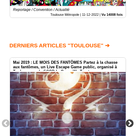
Reportage / Convention / Actualité
Toulouse Métropole |
11-12-2022
|
Vu 14008 fois
DERNIERS ARTICLES "TOULOUSE" ➔
Mai 2019 : LE MOIS DES FANTÔMES Partez à la chasse
aux fantômes, un Live Escape Game public, organisé à
Toulouse par la SCOP In Game We Trust