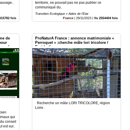
sauvage..
territoire, ne pouvait pas ne pas publier ce
communiqué du..
Transition Ecologique » Aides de l'Etat
815782 fois
France
|
29/11/2023
|
Vu 2554404 fois
rme de
ProNaturA France : annonce matrimoniale «
pour
Perroquet » :cherche mâle lori tricolore /
on : les
Erytrhothorax
Recherche un mâle LORI TRICOLORE, région
e
Loire .
 bien
nimaux qui
 du conseil
t est sur..