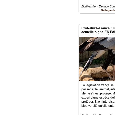
Biodiversité » Elevage Con
Bellegard
ProNaturA-France : C
actuelle signe EN FAI
nombreuses espèces
prétend sauver.
La législation française s
posséder tel animal, inte
Même s'il est protégé. 
expert d'une espèce délic
protéger. Et en interdisan
biodiversité qu'elle ente