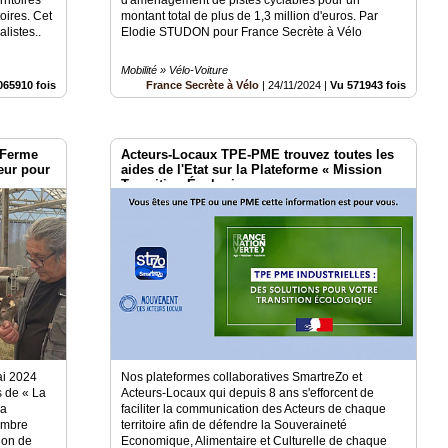
oires. Cet
montant total de plus de 1,3 million d'euros. Par
listes..
Elodie STUDON pour France Secrète à Vélo
Mobilité » Vélo-Voiture
065910 fois
France Secrète à Vélo
|
24/11/2024
|
Vu 571943 fois
 Ferme
Acteurs-Locaux TPE-PME trouvez toutes les
heur pour
aides de l'Etat sur la Plateforme « Mission
'
Transition Écologique »
ai 2024
Nos plateformes collaboratives SmartreZo et
s de « La
Acteurs-Locaux qui depuis 8 ans s'efforcent de
la
faciliter la communication des Acteurs de chaque
embre
territoire afin de défendre la Souveraineté
tion de
Economique, Alimentaire et Culturelle de chaque