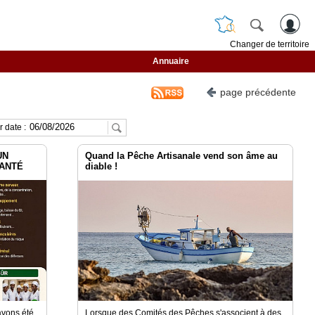
Changer de territoire
Annuaire
page précédente
 date :
UN
Quand la Pêche Artisanale vend son âme au
SANTÉ
diable !
avons été
Lorsque des Comités des Pêches s'associent à des