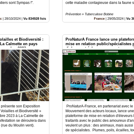
tiers sont Sympas !".
cette maladie contagieuse dans la faune 
Prévention » Tuberculose Bobine
oc
|
28/10/2024
|
Vu 834928 fois
France
|
29/05/2024
|
Vu 3
lailles et Biodiversité :
ProNaturA France lance une platefo
à La Calmette en pays
mise en relation public/spécialistes 
 novembre 2023
dialogue et échanges sur notre passi
animaux ! plumes, poils, écailles !
 présente son Exposition
ProNaturA-France, en partenariat avec le
Volailles et Biodiversité »
Mouvement des acteurs locaux, lance un
mbre 2023 à La Calmette de
plateforme de mise en relation d'éleveurs
nifestation se déroulera dans
traitants avec le public des amoureux d'a
rue du Moulin vent).
veulent un plus : des animaux, mais aussi
de spécialistes. Plumes, poils, écailles, tou