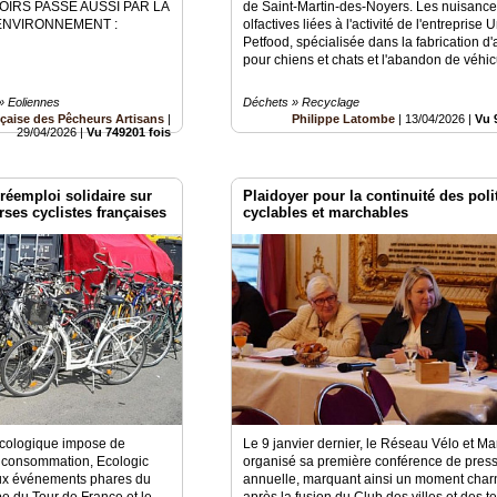
OIRS PASSE AUSSI PAR LA
de Saint-Martin-des-Noyers. Les nuisanc
ENVIRONNEMENT :
olfactives liées à l'activité de l'entreprise 
Petfood, spécialisée dans la fabrication d'
pour chiens et chats et l'abandon de véhic
» Eoliennes
Déchets » Recyclage
çaise des Pêcheurs Artisans
|
Philippe Latombe
|
13/04/2026
|
Vu 
29/04/2026
|
Vu 749201 fois
réemploi solidaire sur
Plaidoyer pour la continuité des poli
rses cyclistes françaises
cyclables et marchables
écologique impose de
Le 9 janvier dernier, le Réseau Vélo et M
 consommation, Ecologic
organisé sa première conférence de pres
ux événements phares du
annuelle, marquant ainsi un moment char
pe du Tour de France et le
après la fusion du Club des villes et des te