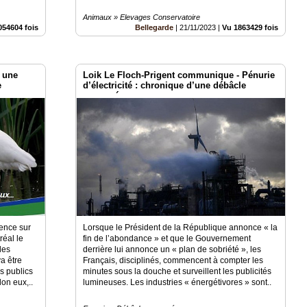
Animaux » Elevages Conservatoire
054604 fois
Bellegarde
|
21/11/2023
|
Vu 1863429 fois
e une
Loik Le Floch-Prigent communique - Pénurie
e
d’électricité : chronique d’une débâcle
annoncée
rence sur
Lorsque le Président de la République annonce « la
réal le
fin de l’abondance » et que le Gouvernement
des
derrière lui annonce un « plan de sobriété », les
a être
Français, disciplinés, commencent à compter les
s publics
minutes sous la douche et surveillent les publicités
on eux,..
lumineuses. Les industries « énergétivores » sont..