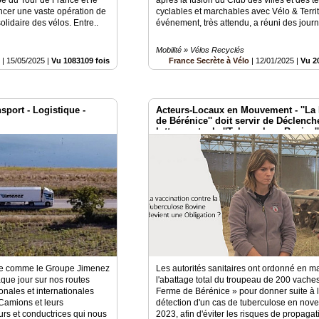
ncer une vaste opération de
cyclables et marchables avec Vélo & Territ
olidaire des vélos. Entre..
événement, très attendu, a réuni des journa
Mobilité » Vélos Recyclés
o
|
15/05/2025
|
Vu 1083109 fois
France Secrète à Vélo
|
12/01/2025
|
Vu 2
port - Logistique -
Acteurs-Locaux en Mouvement - ''La
de Bérénice'' doit servir de Déclenc
lutter contre la ''Tuberculose Bovine'
se comme le Groupe Jimenez
Les autorités sanitaires ont ordonné en m
que jour sur nos routes
l'abattage total du troupeau de 200 vache
ionales et internationales
Ferme de Bérénice » pour donner suite à 
Camions et leurs
détection d'un cas de tuberculose en nov
rs et conductrices qui nous
2023, afin d'éviter les risques de propaga