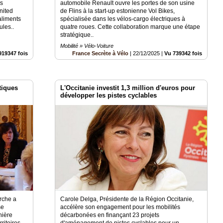
es
automobile Renault ouvre les portes de son usine
United
de Flins à la start-up estonienne Vol Bikes,
aliments
spécialisée dans les vélos-cargo électriques à
ules..
quatre roues. Cette collaboration marque une étape
stratégique..
Mobilité » Vélo-Voiture
919347 fois
France Secrète à Vélo
|
22/12/2025
|
Vu 739342 fois
tiques
L'Occitanie investit 1,3 million d'euros pour
développer les pistes cyclables
arche a
Carole Delga, Présidente de la Région Occitanie,
se
accélère son engagement pour les mobilités
nière
décarbonées en finançant 23 projets
rritoires
d'aménagement de pistes cyclables pour un