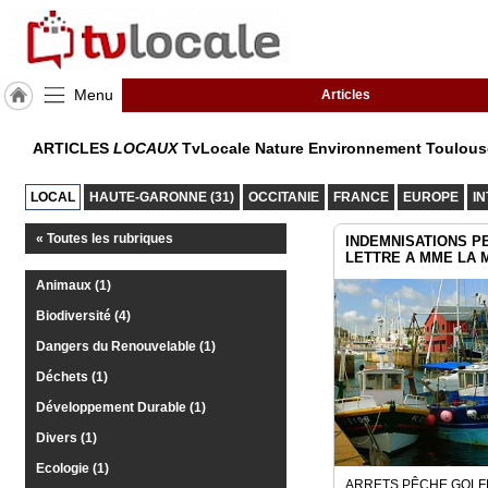
Menu
Articles
J'adhère
ARTICLES
LOCAUX
TvLocale Nature Environnement Toulou
à
Hulcoq
LOCAL
HAUTE-GARONNE (31)
OCCITANIE
FRANCE
EUROPE
I
ACCUEIL
Toulouse
« Toutes les rubriques
INDEMNISATIONS P
LETTRE A MME LA 
TvLocale
Animaux (1)
France
Biodiversité (4)
Accueil
Dangers du Renouvelable (1)
RUBRIQUES
Déchets (1)
Développement Durable (1)
Agenda
Divers (1)
Ecologie (1)
Gazette
ARRETS PÊCHE GOLF