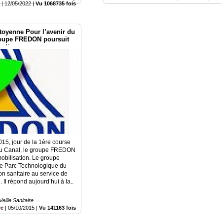
e
|
12/05/2022
|
Vu 1068735 fois
itoyenne Pour l’avenir du
roupe FREDON poursuit
sation
15, jour de la 1ère course
 du Canal, le groupe FREDON
mobilisation. Le groupe
e Parc Technologique du
on sanitaire au service de
 Il répond aujourd’hui à la..
ille Sanitaire
ce
|
05/10/2015
|
Vu 141163 fois