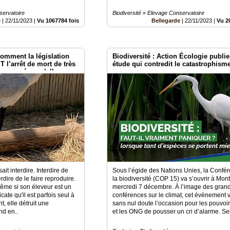
servatoire
Biodiversité » Elevage Conservatoire
e
|
22/11/2023
|
Vu 1067784 fois
Bellegarde
|
22/11/2023
|
Vu 2
omment la législation
Biodiversité : Action Écologie publi
T l’arrêt de mort de très
étude qui contredit le catastrophism
 menacées qu’elle
ait interdire. Interdire de
Sous l’égide des Nations Unies, la Confé
rdire de le faire reproduire.
la biodiversité (COP 15) va s’ouvrir à Mont
Même si son éleveur est un
mercredi 7 décembre. À l’image des gran
ate qu'il est parfois seul à
conférences sur le climat, cet évènement v
t, elle détruit une
sans nul doute l’occasion pour les pouvoir
nd en..
et les ONG de pousser un cri d’alarme. Sel