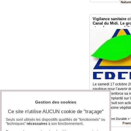
Natur
Vigilance sanitaire c
Canal du Midi. Le g
et renforce sa mobili
Le samedi 17 octobre 20
nautique pour l’avenir
poursuit et renforce sa 
FREDON, implanté sur l
Gestion des cookies
Canal, poursuit son acti
notre patrimoine végétal.
Ce site n'utilise AUCUN cookie de "traçage"
Développement Durable » Ve
Seuls sont utilisés les dispositifs qualifiés de "fonctionnels" ou
Fran
"techniques"
nécessaires
à son fonctionnement..