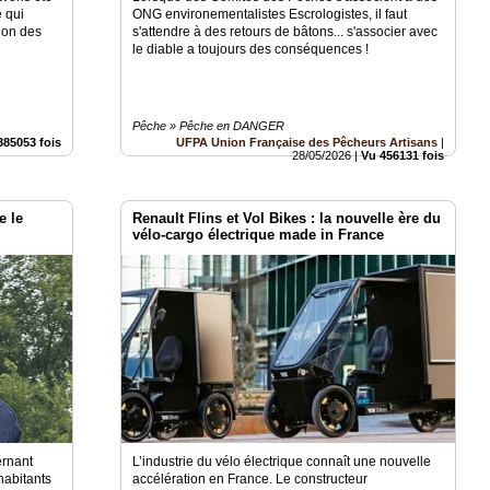
e qui
ONG environementalistes Escrologistes, il faut
tion des
s'attendre à des retours de bâtons... s'associer avec
le diable a toujours des conséquences !
Pêche » Pêche en DANGER
385053 fois
UFPA Union Française des Pêcheurs Artisans
|
28/05/2026
|
Vu 456131 fois
e le
Renault Flins et Vol Bikes : la nouvelle ère du
vélo-cargo électrique made in France
ernant
L’industrie du vélo électrique connaît une nouvelle
 habitants
accélération en France. Le constructeur