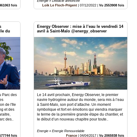
Energie » Débâcle annoncée
461063 fois
Loïk Le Floch-Prigent
|
07/12/2022
|
Vu 2553908 fois
s
Energy Observer : mise à l’eau le vendredi 14
le du
avril à Saint-Malo @energy_observer
u Parc des
Le 14 avril prochain, Energy Observer, le premier
es
navire hydrogène autour du monde, sera mis à l’eau
on de l'Ile
à Saint-Malo, son port d’attache. Un moment
ng et des
symbolique et fort en émotions qui viendra marquer
aitre,
le terme de la première grande étape du chantier, et
arc des..
le début d’un nouveau chapitre pour toute..
Energie » Energie Renouvelable
577744 fois
France
|
04/04/2017
|
Vu 2065938 fois