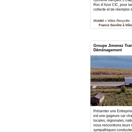
Roc d’Azur CIC, pour la
collecte et de réemploi s
Mobilité » Vélos Recyclés
France Secrète à Vél
Groupe Jimenez Trans
Déménagement
Présenter une Entrepri
est une gageure car cha
locales, régionales, nat
nous rencontrons leurs 
sympathiques conducteu