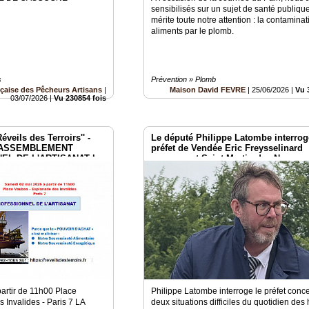
sensibilisés sur un sujet de santé publiqu
mérite toute notre attention : la contamina
aliments par le plomb.
s
Prévention » Plomb
çaise des Pêcheurs Artisans
|
Maison David FEVRE
|
25/06/2026
|
Vu 
03/07/2026
|
Vu 230854 fois
veils des Terroirs'' -
Le député Philippe Latombe interrog
 3 RASSEMBLEMENT
préfet de Vendée Eric Freysselinard
L DE L'ARTISANAT le
concernant Saint-Martin-des-Noyers
es
artir de 11h00 Place
Philippe Latombe interroge le préfet conc
Invalides - Paris 7 LA
deux situations difficiles du quotidien des