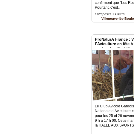
confirment que "Les Rou
Pourtant, c’est..
Entreprises » Divers
Villeneuve-lès-Boul
ProNaturA France : Vo
l’Aviculture en fête 
gardois les 25 et 26
Le Club Avicole Gardois
Nationale d’Aviculture « 
pour les 25 et 26 nove
9 h à 17 h 00. Cette ma
la HALLE AUX SPORTS (