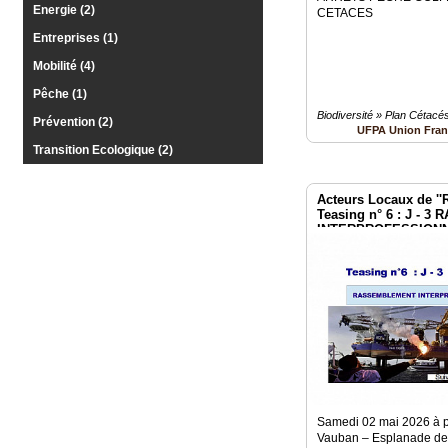
Energie (2)
CETACES
Vidéos
Entreprises (1)
Médias
Mobilité (4)
du
groupe
Pêche (1)
Biodiversité » Plan Cétacé
Prévention (2)
UFPA Union Fran
Blogs
Prémium
Transition Ecologique (2)
Inscription
Acteurs Locaux de ''Ré
annuaire
pro
Teasing n° 6 : J -
INTERPROFESSIONNE
2 mai à Paris Invalid
Accès
éditeur
Samedi 02 mai 2026 à p
Vauban – Esplanade des 