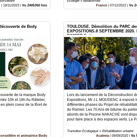
servatoire
Ecologie » Biodiversité
)
|
18/11/2023
|
Vu 2405350 fois
France
|
07/12/2022
|
Vu 2
 découverte de Body
TOULOUSE. Démolition du PARC de
EXPOSITIONS.8 SEPTEMBRE 2020. I
RAMIER.Suite....
écouverte de la marque Body
Lors du lancement de la Déconstruction d
tre 10h et 18h Au Râtelier,
Expositions, Mr J.L MOUDENC à exposé l
en plein coeur de la fôret de
différentes phases du Projet de réhabilitati
du Ramier. Les 70 Ans de bitume du parki
abords de la Piscine NAKACHE vont dispar
pour faire place à des espaces verts. Le P
Transition Ecologique » Réhabilitation urbaine
onseillère et animatrice Body
Acalmia
|
09/09/2020
|
Vu 