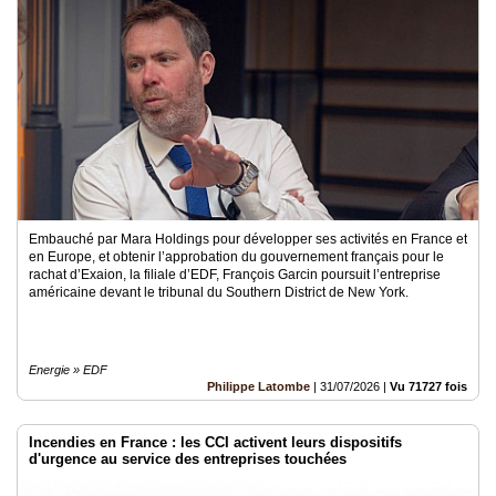
Vidéos
Médias
du
groupe
Blogs
Prémium
Inscription
annuaire
pro
Embauché par Mara Holdings pour développer ses activités en France et
en Europe, et obtenir l’approbation du gouvernement français pour le
rachat d’Exaion, la filiale d’EDF, François Garcin poursuit l’entreprise
Accès
américaine devant le tribunal du Southern District de New York.
éditeur
Energie » EDF
Philippe Latombe
|
31/07/2026
|
Vu 71727 fois
Incendies en France : les CCI activent leurs dispositifs
d'urgence au service des entreprises touchées