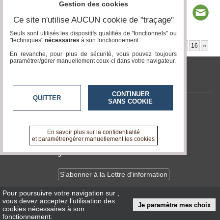
Gestion des cookies
Ce site n'utilise AUCUN cookie de "traçage"
Seuls sont utilisés les dispositifs qualifiés de "fonctionnels" ou
"techniques"
nécessaires
à son fonctionnement..
Page 1 / 57
1
2
3
4
5
6
7
8
9
10
11
12
13
14
15
16
»
En revanche, pour plus de sécurité, vous pouvez toujours
paramétrer/gérer manuellement ceux-ci dans votre navigateur.
tvlocale.fr
CONTINUER
QUITTER
SANS COOKIE
Contactez-nous
En savoir +
A propos de tvlocale.fr
En savoir plus sur la confidentialité
et paramétrer/gérer manuellement les cookies
Devenir délégué
S'abonner à la Lettre d'information
Pour poursuivre votre navigation sur
,
Infos
CNIL/RGPD
vous devez acceptez l’utilisation des
Je paramètre mes choix
Conditions Générales d'Utilisation
cookies nécessaires à son
fonctionnement.