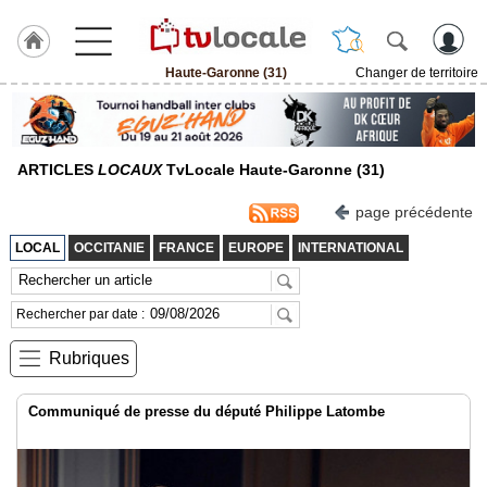
Haute-Garonne (31)
Changer de territoire
J'adhère
à
Hulcoq
ARTICLES
LOCAUX
TvLocale Haute-Garonne (31)
ACCUEIL
Haute-
Garonne
page précédente
(31)
LOCAL
OCCITANIE
FRANCE
EUROPE
INTERNATIONAL
TvLocale
France
Rechercher par date :
Accueil
Rubriques
RUBRIQUES
Communiqué de presse du député Philippe Latombe
Agenda
Gazette