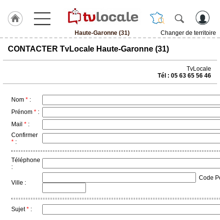
Haute-Garonne (31)
Changer de territoire
J'adhère
CONTACTER TvLocale Haute-Garonne (31)
à
Hulcoq
TvLocale
Tél : 05 63 65 56 46
ACCUEIL
Haute-
Garonne
(31)
Nom
*
:
Prénom
*
:
Mail
*
:
TvLocale
France
Confirmer
*
:
Accueil
Téléphone
:
RUBRIQUES
Code Pos
Ville :
Agenda
Sujet
*
:
Gazette