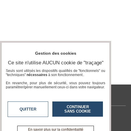
Gestion des cookies
Ce site n'utilise AUCUN cookie de "traçage"
Seuls sont utilisés les dispositifs qualifiés de "fonctionnels" ou
"techniques"
nécessaires
à son fonctionnement..
En revanche, pour plus de sécurité, vous pouvez toujours
paramétrer/gérer manuellement ceux-ci dans votre navigateur.
tvlocale.fr
CONTINUER
QUITTER
SANS COOKIE
Contactez-nous
En savoir +
A propos de tvlocale.fr
En savoir plus sur la confidentialité