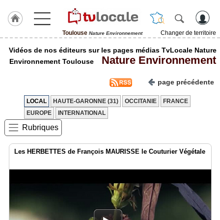
Toulouse
Changer de territoire
Nature Environnement
J'adhère
Vidéos de nos éditeurs sur les pages médias TvLocale Nature
à
Nature Environnement
Hulcoq
Environnement Toulouse
ACCUEIL
page précédente
Toulouse
LOCAL
HAUTE-GARONNE (31)
OCCITANIE
FRANCE
TvLocale
EUROPE
INTERNATIONAL
France
Rubriques
Accueil
Les HERBETTES de François MAURISSE le Couturier Végétale
RUBRIQUES
Agenda
Gazette
Vidéos