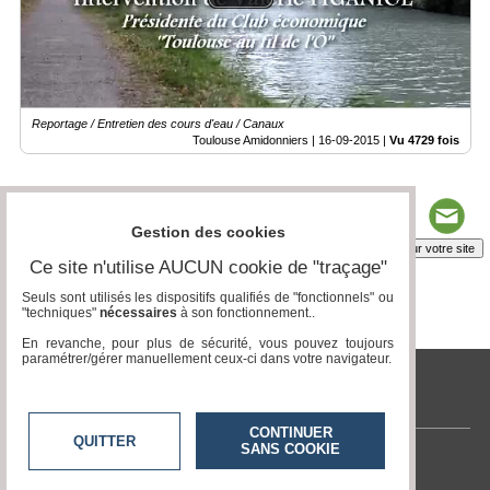
Reportage / Entretien des cours d'eau / Canaux
Toulouse Amidonniers |
16-09-2015
|
Vu 4729 fois
Gestion des cookies
Insérez sur votre site
Ce site n'utilise AUCUN cookie de "traçage"
Seuls sont utilisés les dispositifs qualifiés de "fonctionnels" ou
"techniques"
nécessaires
à son fonctionnement..
Page 1 / 2
1
2
En revanche, pour plus de sécurité, vous pouvez toujours
paramétrer/gérer manuellement ceux-ci dans votre navigateur.
tvlocale.fr
CONTINUER
QUITTER
SANS COOKIE
Contactez-nous