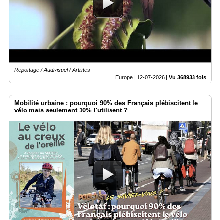
Médias
du
groupe
Blogs
Prémium
Reportage / Audivisuel / Artistes
Inscription
Europe |
12-07-2026
|
Vu 368933 fois
annuaire
pro
Mobilité urbaine : pourquoi 90% des Français plébiscitent le
Accès
vélo mais seulement 10% l'utilisent ?
éditeur