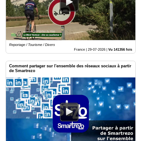
Médias
du
groupe
Blogs
Prémium
Reportage / Tourisme / Divers
Inscription
France |
29-07-2026
|
Vu 141356 fois
annuaire
pro
Comment partager sur l'ensemble des réseaux sociaux à partir
Accès
de Smartrezo
éditeur