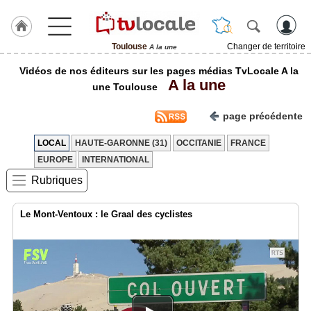
Toulouse
Changer de territoire
A la une
J'adhère
Vidéos de nos éditeurs sur les pages médias TvLocale A la
à
A la une
Hulcoq
une Toulouse
ACCUEIL
page précédente
Toulouse
LOCAL
HAUTE-GARONNE (31)
OCCITANIE
FRANCE
TvLocale
EUROPE
INTERNATIONAL
France
Rubriques
Accueil
Le Mont-Ventoux : le Graal des cyclistes
RUBRIQUES
Agenda
Gazette
Vidéos