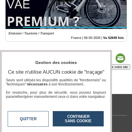
Emission / Tourisme / Transport
France |
06-05-2026
|
Vu 52649 fois
Gestion des cookies
Insérez sur votre site
Ce site n'utilise AUCUN cookie de "traçage"
Seuls sont utilisés les dispositifs qualifiés de "fonctionnels" ou
"techniques"
nécessaires
à son fonctionnement..
Page 1 / 5
1
2
3
4
5
En revanche, pour plus de sécurité, vous pouvez toujours
paramétrer/gérer manuellement ceux-ci dans votre navigateur.
tvlocale.fr
CONTINUER
QUITTER
SANS COOKIE
Contactez-nous