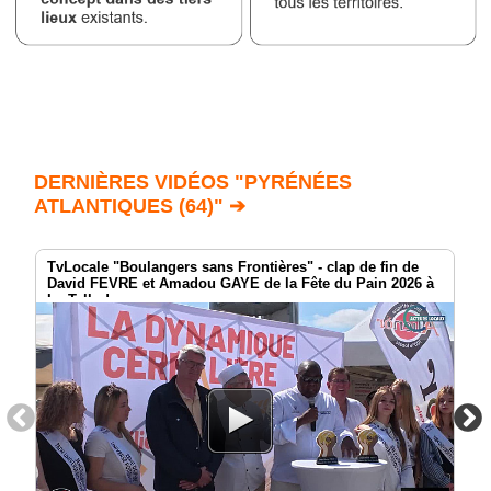
DERNIÈRES VIDÉOS "PYRÉNÉES
ATLANTIQUES (64)" ➔
TvLocale "Boulangers sans Frontières" - clap de fin de
David FEVRE et Amadou GAYE de la Fête du Pain 2026 à
Le Tallud