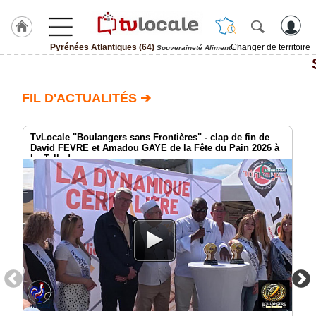
Pyrénées Atlantiques (64)
Changer de territoire
Souveraineté Alimentaire
J'adhère
à
Hulcoq
FIL D'ACTUALITÉS ➔
ACCUEIL
Pyrénées
Atlantiques
TvLocale "Boulangers sans Frontières" - clap de fin de
(64)
David FEVRE et Amadou GAYE de la Fête du Pain 2026 à
Le Tallud
TvLocale
France
Accueil
RUBRIQUES
Agenda
Gazette