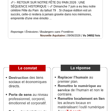
🥖✨ RETOUR SUR NOTRE FÊTE DU PAIN 2026 : UNE
SÉQUENCE HISTORIQUE ✨🥖 ​Dimanche 7 juin a eu lieu notre
Vidéos
célèbre Fête du Pain du tallud 79 . Si chaque édition est un
succès, celle-ci restera à jamais gravée dans nos mémoires,
Médias
empreinte d'une vive émotio ...
du
groupe
Reportage / Émissions / Boulangers sans Frontières
Blogs
Nouvelle Aquitaine
|
09/06/2026
|
Vu 34652 fois
Prémium
Inscription
annuaire
pro
Accès
éditeur