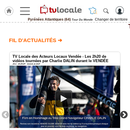
Pyrénées Atlantiques (64)
Changer de territoire
Tour Du Monde
J'adhère
à
Hulcoq
FIL D'ACTUALITÉS ➔
ACCUEIL
Pyrénées
Atlantiques
TV Locale des Acteurs Locaux Vendée - Les 2h20 de
(64)
vidéos tournées par Charlie DALIN durant le VENDÉE
GLOBE 2024/25
TvLocale
France
Accueil
RUBRIQUES
Agenda
Gazette