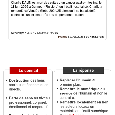
Charlie DALIN est mort des suites d’un cancer gastro-intestinal le
11 juin 2026 à Quimper (Finistère) où il était hospitalisé. Charlie a
Vidéos
remporté ce Vendée Globe 2024/25 alors qu’il se battait déjà
contre ce cancer, mais très peu de personnes étaient ...
Médias
du
groupe
Reportage / VOILE / CHARLIE DALIN
Blogs
France
|
21/06/2026
|
Vu 48683 fois
Prémium
Inscription
annuaire
pro
Accès
éditeur