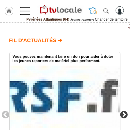
Pyrénées Atlantiques (64)
Changer de territoire
Jeunes reporters
J'adhère
à
Hulcoq
FIL D'ACTUALITÉS ➔
ACCUEIL
Pyrénées
Atlantiques
Vous pouvez maintenant faire un don pour aider à doter
(64)
les jeunes reporters de matériel plus performant.
TvLocale
France
Accueil
RUBRIQUES
Agenda
Gazette