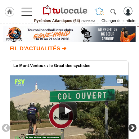
Pyrénées Atlantiques (64)
Changer de territoire
Tourisme
J'adhère
à
Hulcoq
FIL D'ACTUALITÉS ➔
ACCUEIL
Pyrénées
Atlantiques
(64)
Le Mont-Ventoux : le Graal des cyclistes
TvLocale
France
Accueil
RUBRIQUES
Agenda
Gazette