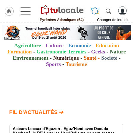
Pyrénées Atlantiques (64)
Changer de territoire
J'adhère
à
Hulcoq
Agriculture
-
Culture
-
Economie
-
Education
ACCUEIL
Formation
-
Gastronomie Terroirs
-
Geeks
-
Nature
Pyrénées
Atlantiques
Environnement
-
Numérique
-
Santé
-
Société
-
(64)
Sports
-
Tourisme
TvLocale
France
Accueil
RUBRIQUES
FIL D'ACTUALITÉS ➔
Agenda
Acteurs Locaux d'Eguzon - Eguz'Hand avec Daouda
Gazette