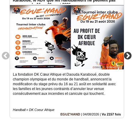
Karaboué, le RDV que les HandBalleurs ne peuvent pas
manquer du 16 au 21 aout 2026
Vidéos
Médias
du
groupe
Blogs
Prémium
Inscription
annuaire
pro
La fondation DK Cœur Afrique et Daouda Karaboué, double
Accès
champion olympique et du monde de handball, annoncent la
éditeur
modification du stage prévu du 16 au 21 août en solidarité avec
les familles et les jeunes contraints d’annuler leur venue
consécutivement aux incendies et canicule qui touchent..
Handball » DK Coeur Afrique
EGUZ'HAND
|
04/08/2026
|
Vu 2157 fois