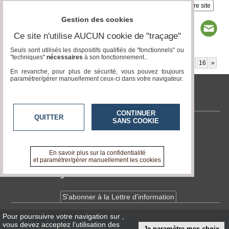
Insérez sur votre site
Gestion des cookies
Ce site n'utilise AUCUN cookie de "traçage"
Seuls sont utilisés les dispositifs qualifiés de "fonctionnels" ou
"techniques"
nécessaires
à son fonctionnement..
Page 1 / 28
1
2
3
4
5
6
7
8
9
10
11
12
13
14
15
16
»
En revanche, pour plus de sécurité, vous pouvez toujours
paramétrer/gérer manuellement ceux-ci dans votre navigateur.
tvlocale.fr
CONTINUER
QUITTER
SANS COOKIE
Contactez-nous
En savoir +
A propos de tvlocale.fr
En savoir plus sur la confidentialité
et paramétrer/gérer manuellement les cookies
Devenir délégué
S'abonner à la Lettre d'information
Pour poursuivre votre navigation sur
,
Infos
CNIL/RGPD
vous devez acceptez l’utilisation des
Je paramètre mes choix