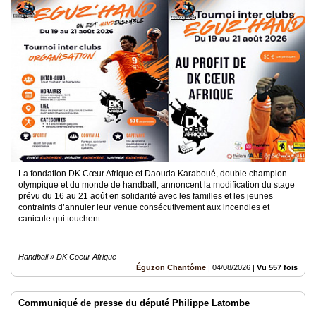
Vidéos
Médias
du
groupe
Blogs
Prémium
Inscription
annuaire
pro
La fondation DK Cœur Afrique et Daouda Karaboué, double champion
Accès
olympique et du monde de handball, annoncent la modification du stage
éditeur
prévu du 16 au 21 août en solidarité avec les familles et les jeunes
contraints d’annuler leur venue consécutivement aux incendies et
canicule qui touchent..
Handball » DK Coeur Afrique
Éguzon Chantôme
|
04/08/2026
|
Vu 557 fois
Communiqué de presse du député Philippe Latombe