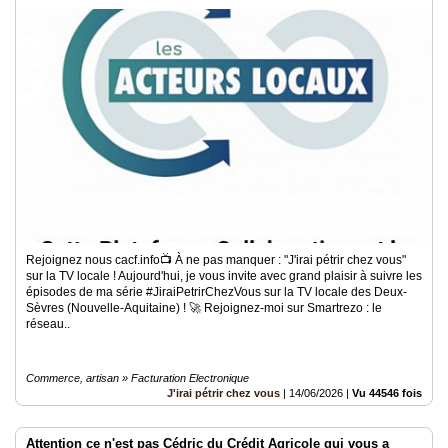
Rejoignez nous cacf.info​📺 À ne pas manquer : "J'irai pétrir chez vous"
sur la TV locale ! ​Aujourd'hui, je vous invite avec grand plaisir à suivre les
épisodes de ma série #JiraiPetrirChezVous sur la TV locale des Deux-
Sèvres (Nouvelle-Aquitaine) ! ​🚀 Rejoignez-moi sur Smartrezo : le
réseau..
Commerce, artisan » Facturation Electronique
J'irai pétrir chez vous
|
14/06/2026
|
Vu 44546 fois
Attention ce n'est pas Cédric du Crédit Agricole qui vous a