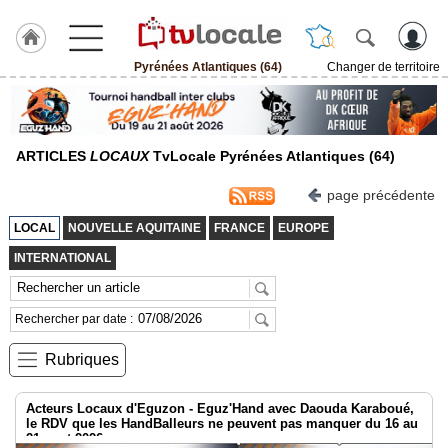
Pyrénées Atlantiques (64)
Changer de territoire
J'adhère
à
Hulcoq
ARTICLES
LOCAUX
TvLocale Pyrénées Atlantiques (64)
ACCUEIL
Pyrénées
Atlantiques
page précédente
(64)
LOCAL
NOUVELLE AQUITAINE
FRANCE
EUROPE
TvLocale
INTERNATIONAL
France
Accueil
Rechercher par date :
RUBRIQUES
Rubriques
Agenda
Acteurs Locaux d'Eguzon - Eguz'Hand avec Daouda Karaboué,
le RDV que les HandBalleurs ne peuvent pas manquer du 16 au
Gazette
21 aout 2026