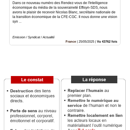
Dans ce nouveau numéro des Rendez-vous de l'Intelligence
économique du média de la souveraineté Effisyn-SDS, nous
Vidéos
avons le plaisir de recevoir Nicolas Blanc, secrétaire nationale de
la transition économique de la CFE-CGC. Il nous donne une vision
Médias
syn ...
du
groupe
Emission / Syndicat / Actualité
Blogs
France
|
25/05/2025
|
Vu 43762 fois
Prémium
Inscription
annuaire
pro
Accès
éditeur