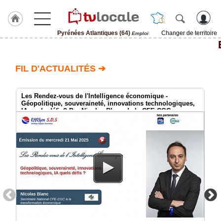
Pyrénées Atlantiques (64)
Changer de territoire
Emploi
J'adhère
à
Hulcoq
FIL D'ACTUALITÉS ➔
ACCUEIL
Pyrénées
Atlantiques
Les Rendez-vous de l'Intelligence économique -
(64)
Géopolitique, souveraineté, innovations technologiques,
IA quels défis? Par Nicolas Blanc de la CFE-CGC
TvLocale
France
Accueil
RUBRIQUES
Agenda
Gazette