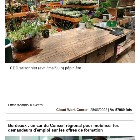
Vidéos
Médias
du
groupe
Blogs
Prémium
Inscription
annuaire
pro
CDD saisonnier (avril/ mai/ juin) pépinière
Accès
éditeur
Offre d'emploi » Divers
Cloud Work Center
|
28/03/2022
|
Vu 57989 fois
Bordeaux : un car du Conseil régional pour mobiliser les
demandeurs d'emploi sur les offres de formation