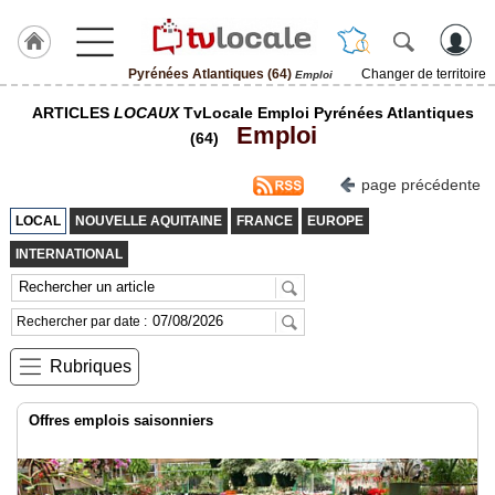
Pyrénées Atlantiques (64)
Changer de territoire
Emploi
J'adhère
ARTICLES
LOCAUX
TvLocale Emploi Pyrénées Atlantiques
à
Emploi
Hulcoq
(64)
ACCUEIL
page précédente
Pyrénées
Atlantiques
LOCAL
NOUVELLE AQUITAINE
FRANCE
EUROPE
(64)
INTERNATIONAL
TvLocale
France
Rechercher par date :
Accueil
Rubriques
RUBRIQUES
Offres emplois saisonniers
Agenda
Gazette