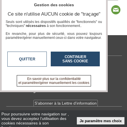
Gestion des cookies
Ce site n'utilise AUCUN cookie de "traçage"
Seuls sont utilisés les dispositifs qualifiés de "fonctionnels" ou
"techniques"
nécessaires
à son fonctionnement..
Page 1 / 1
1
En revanche, pour plus de sécurité, vous pouvez toujours
paramétrer/gérer manuellement ceux-ci dans votre navigateur.
tvlocale.fr
CONTINUER
QUITTER
SANS COOKIE
Contactez-nous
En savoir +
A propos de tvlocale.fr
En savoir plus sur la confidentialité
et paramétrer/gérer manuellement les cookies
Devenir délégué
S'abonner à la Lettre d'information
Pour poursuivre votre navigation sur
,
Infos
CNIL/RGPD
vous devez acceptez l’utilisation des
Je paramètre mes choix
Conditions Générales d'Utilisation
cookies nécessaires à son