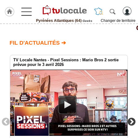
Pyrénées Atlantiques (64)
Changer de territoire
Geeks
J'adhère
à
Hulcoq
FIL D'ACTUALITÉS ➔
ACCUEIL
Pyrénées
Atlantiques
TV Locale Nantes - Pixel Sessions : Mario Bros 2 sortie
(64)
prévue pour le 3 avril 2026
TvLocale
France
Accueil
RUBRIQUES
Agenda
Gazette