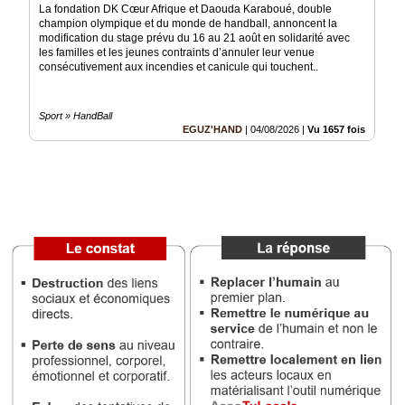
La fondation DK Cœur Afrique et Daouda Karaboué, double
champion olympique et du monde de handball, annoncent la
Vidéos
modification du stage prévu du 16 au 21 août en solidarité avec
les familles et les jeunes contraints d’annuler leur venue
Médias
consécutivement aux incendies et canicule qui touchent..
du
groupe
Sport » HandBall
Blogs
EGUZ'HAND
|
04/08/2026
|
Vu 1657 fois
Prémium
Inscription
annuaire
pro
Accès
éditeur