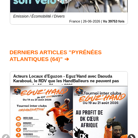
Emission / Écomobilité / Divers
France |
26-06-2026
|
Vu 39753 fois
DERNIERS ARTICLES "PYRÉNÉES
ATLANTIQUES (64)" ➔
Acteurs Locaux d'Eguzon - Eguz'Hand avec Daouda
Karaboué, le RDV que les HandBalleurs ne peuvent pas
manquer du 16 au 21 aout 2026