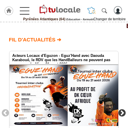
Pyrénées Atlantiques (64)
Changer de territoire
Education - formation
J'adhère
à
Hulcoq
FIL D'ACTUALITÉS ➔
ACCUEIL
Pyrénées
Atlantiques
Acteurs Locaux d'Eguzon - Eguz'Hand avec Daouda
(64)
Karaboué, le RDV que les HandBalleurs ne peuvent pas
manquer du 16 au 21 aout 2026
TvLocale
France
Accueil
RUBRIQUES
Agenda
Gazette