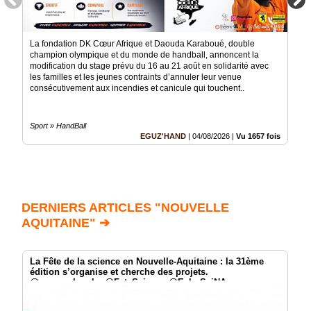
La fondation DK Cœur Afrique et Daouda Karaboué, double
champion olympique et du monde de handball, annoncent la
modification du stage prévu du 16 au 21 août en solidarité avec
les familles et les jeunes contraints d’annuler leur venue
consécutivement aux incendies et canicule qui touchent..
Sport » HandBall
EGUZ'HAND
|
04/08/2026
|
Vu 1657 fois
DERNIERS ARTICLES "NOUVELLE
AQUITAINE" ➔
La Fête de la science en Nouvelle-Aquitaine : la 31ème
édition s’organise et cherche des projets.
@sup_recherche @FeteScience @EchoSciNA
@NvelleAquitaine @capsciences @emfpoitiers
@recreasciences