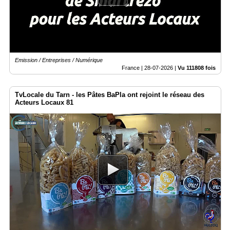
Emission / Entreprises / Numérique
France |
28-07-2026
|
Vu 111808 fois
TvLocale du Tarn - les Pâtes BaPla ont rejoint le réseau des
Acteurs Locaux 81