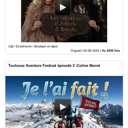
Gazette
Vidéos
Médias
du
groupe
Blogs
Prémium
Clip / Esotérisme / Boutique en ligne
Orgueil |
05-08-2026
|
Vu 4202 fois
Inscription
annuaire
pro
Toulouse Aventure Festival épisode 2 :Coline Berret
Accès
éditeur