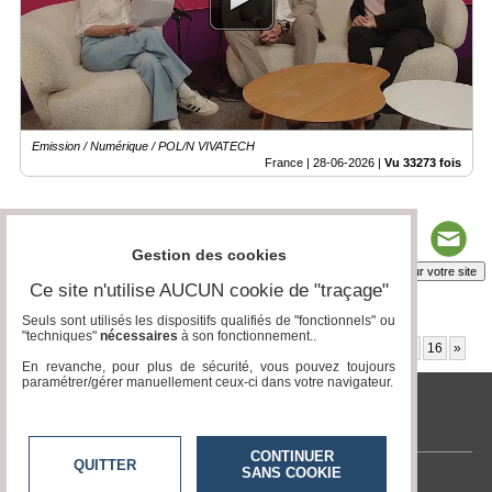
Emission / Numérique / POL/N VIVATECH
France |
28-06-2026
|
Vu 33273 fois
Gestion des cookies
Insérez sur votre site
Ce site n'utilise AUCUN cookie de "traçage"
Seuls sont utilisés les dispositifs qualifiés de "fonctionnels" ou
"techniques"
nécessaires
à son fonctionnement..
Page 1 / 84
1
2
3
4
5
6
7
8
9
10
11
12
13
14
15
16
»
En revanche, pour plus de sécurité, vous pouvez toujours
paramétrer/gérer manuellement ceux-ci dans votre navigateur.
tvlocale.fr
CONTINUER
QUITTER
SANS COOKIE
Contactez-nous