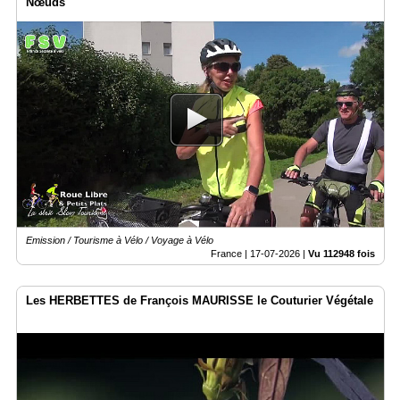
Nœuds
Emission / Tourisme à Vélo / Voyage à Vélo
France |
17-07-2026
|
Vu 112948 fois
Les HERBETTES de François MAURISSE le Couturier Végétale