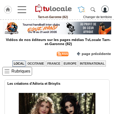
Tarn-et-Garonne (82)
Changer de territoire
J'adhère
à
Hulcoq
Vidéos de nos éditeurs sur les pages médias TvLocale Tarn-
ACCUEIL
et-Garonne (82)
Tarn-
et-
Garonne
page précédente
(82)
LOCAL
OCCITANIE
FRANCE
EUROPE
INTERNATIONAL
TvLocale
Rubriques
France
Accueil
Les créations d'Aéloria et Brisylis
RUBRIQUES
Agenda