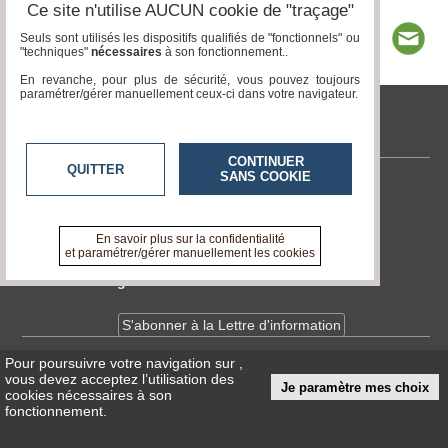
Ce site n'utilise AUCUN cookie de "traçage"
Seuls sont utilisés les dispositifs qualifiés de "fonctionnels" ou
"techniques"
nécessaires
à son fonctionnement..
En revanche, pour plus de sécurité, vous pouvez toujours
paramétrer/gérer manuellement ceux-ci dans votre navigateur.
tvlocale.fr
CONTINUER
QUITTER
SANS COOKIE
Contactez-nous
En savoir +
A propos de tvlocale.fr
En savoir plus sur la confidentialité
et paramétrer/gérer manuellement les cookies
Devenir délégué
S'abonner à la Lettre d'information
Pour poursuivre votre navigation sur
,
Infos
CNIL/RGPD
vous devez acceptez l’utilisation des
Je paramètre mes choix
Conditions Générales d'Utilisation
cookies nécessaires à son
fonctionnement.
« accès éditeur »