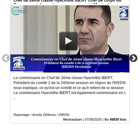
Chef de 2ème classe Hyacinthe IBERT Chef de corps du
Gazette
Groupement de soutien au commissariat Montauban
Vidéos
Médias
du
groupe
Blogs
Prémium
Inscription
annuaire
pro
Le commissaire en Chef de 2ème classe Hyacinthe IBERT,
Président du comité 2 de la 245ème session en région de l'IHEDN
Accès
éditeur
nous explique, ce qu'est un comité et ce qu'il retient de la session.
Le commissaire Hyacinthe IBERT est également commissaire en c
...
Reportage / Armée Défense / IHEDN
Montauban
|
07/08/2026
|
Vu 48830 fois