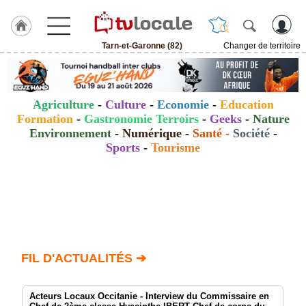
Tarn-et-Garonne (82)
Changer de territoire
J'adhère
à
Hulcoq
Agriculture
-
Culture
-
Economie
-
Education
ACCUEIL
Formation
-
Gastronomie Terroirs
-
Geeks
-
Nature
Tarn-
et-
Environnement
-
Numérique
-
Santé
-
Société
-
Garonne
Sports
-
Tourisme
(82)
TvLocale
France
Accueil
RUBRIQUES
FIL D'ACTUALITÉS ➔
Agenda
Acteurs Locaux Occitanie - Interview du Commissaire en