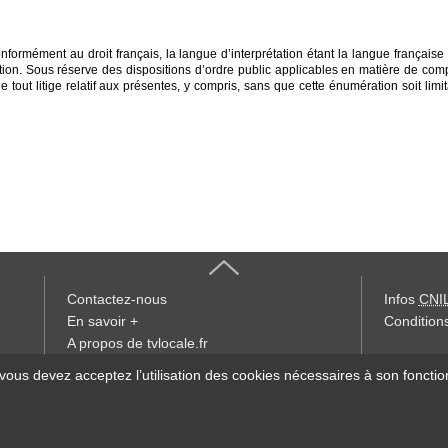
formément au droit français, la langue d’interprétation étant la langue française e
tion. Sous réserve des dispositions d’ordre public applicables en matière de compét
ut litige relatif aux présentes, y compris, sans que cette énumération soit limitativ
Contactez-nous
Infos
CNI
En savoir +
Conditions
A propos de tvlocale.fr
« accès éd
 vous devez acceptez l’utilisation des cookies nécessaires à son foncti
Devenir délégué
S'abonner à la Lettre d'information