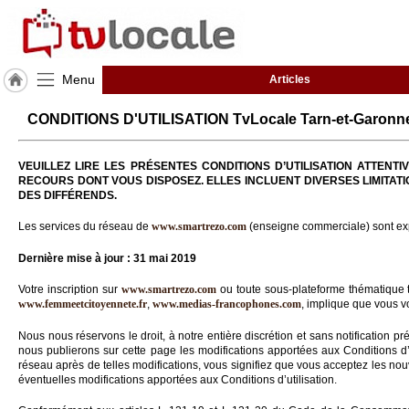
Menu
Articles
J'adhère
CONDITIONS D'UTILISATION TvLocale Tarn-et-Garonne 
à
Hulcoq
VEUILLEZ LIRE LES PRÉSENTES CONDITIONS D’UTILISATION ATTEN
ACCUEIL
RECOURS DONT VOUS DISPOSEZ. ELLES INCLUENT DIVERSES LIMITATI
Tarn-
DES DIFFÉRENDS.
et-
Garonne
(82)
Les services du réseau de
www.smartrezo.com
(enseigne commerciale) sont exp
Dernière mise à jour : 31 mai 2019
TvLocale
France
Votre inscription sur
www.smartrezo.com
ou toute sous-plateforme thématique 
www.femmeetcitoyennete.fr
,
www.medias-francophones.com
, implique que vous vo
Accueil
Nous nous réservons le droit, à notre entière discrétion et sans notification pr
nous publierons sur cette page les modifications apportées aux Conditions d’ut
RUBRIQUES
réseau après de telles modifications, vous signifiez que vous acceptez les nouve
éventuelles modifications apportées aux Conditions d’utilisation.
Agenda