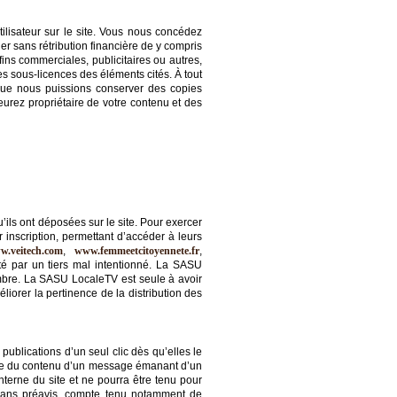
tilisateur sur le site. Vous nous concédez
er sans rétribution financière de y compris
s fins commerciales, publicitaires ou autres,
es sous-licences des éléments cités. À tout
que nous puissions conserver des copies
urez propriétaire de votre contenu et des
ils ont déposées sur le site. Pour exercer
 inscription, permettant d’accéder à leurs
w.veitech.com
,
www.femmeetcitoyennete.fr
,
té par un tiers mal intentionné. La SASU
mbre. La SASU LocaleTV est seule à avoir
orer la pertinence de la distribution des
publications d’un seul clic dès qu’elles le
ble du contenu d’un message émanant d’un
terne du site et ne pourra être tenu pour
s sans préavis, compte tenu notamment de