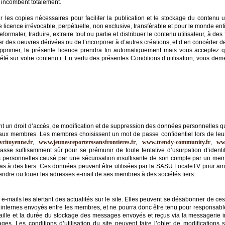
 incombent totalement.
les copies nécessaires pour faciliter la publication et le stockage du contenu u
e licence irrévocable, perpétuelle, non exclusive, transférable et pour le monde enti
reformater, traduire, extraire tout ou partie et distribuer le contenu utilisateur, à de
réer des oeuvres dérivées ou de l’incorporer à d’autres créations, et d’en concéder d
pprimer, la présente licence prendra fin automatiquement mais vous acceptez 
 sur votre contenu r. En vertu des présentes Conditions d’utilisation, vous deme
nt un droit d’accès, de modification et de suppression des données personnelles qu’
ervé aux membres. Les membres choisissent un mot de passe confidentiel lors de leur
citoyenne.fr
,
www.jeunesreporterssansfrontieres.fr
,
www.trendy-community.fr
,
ww
asse suffisamment sûr pour se prémunir de toute tentative d’usurpation d’identi
 personnelles causé par une sécurisation insuffisante de son compte par un me
 à des tiers. Ces données peuvent être utilisées par la SASU LocaleTV pour améli
ndre ou louer les adresses e-mail de ses membres à des sociétés tiers.
e-mails les alertant des actualités sur le site. Elles peuvent se désabonner de ces 
internes envoyés entre les membres, et ne pourra donc être tenu pour responsa
taille et la durée du stockage des messages envoyés et reçus via la messagerie in
es. Les conditions d’utilisation du site peuvent faire l’objet de modification