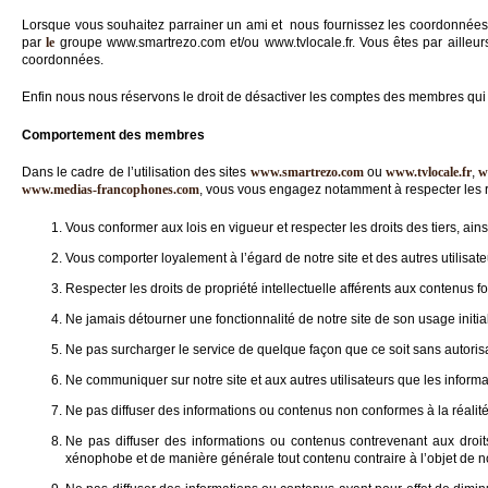
Lorsque vous souhaitez parrainer un ami et nous fournissez les coordonnées
par
le
groupe www.smartrezo.com et/ou www.tvlocale.fr. Vous êtes par ailleu
coordonnées.
Enfin nous nous réservons le droit de désactiver les comptes des membres qui 
Comportement des membres
Dans le cadre de l’utilisation des sites
www.smartrezo.com
ou
www.tvlocale.fr
,
w
www.medias-francophones.com
, vous vous engagez notamment à respecter les r
Vous conformer aux lois en vigueur et respecter les droits des tiers, ain
Vous comporter loyalement à l’égard de notre site et des autres utilisate
Respecter les droits de propriété intellectuelle afférents aux contenus fou
Ne jamais détourner une fonctionnalité de notre site de son usage initi
Ne pas surcharger le service de quelque façon que ce soit sans autorisat
Ne communiquer sur notre site et aux autres utilisateurs que les inform
Ne pas diffuser des informations ou contenus non conformes à la réalit
Ne pas diffuser des informations ou contenus contrevenant aux droits d
xénophobe et de manière générale tout contenu contraire à l’objet de n