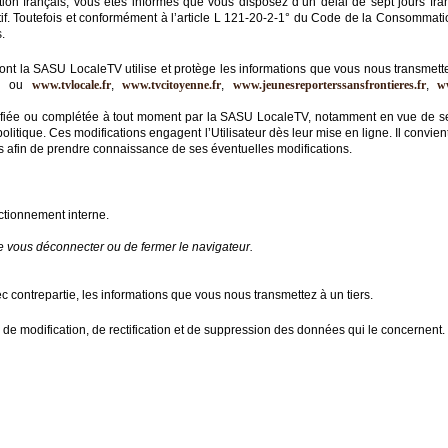
 français, vous êtes informés que vous disposez d’un délai de sept jours fran
if. Toutefois et conformément à l’article L 121-20-2-1° du Code de la Consommation 
.
dont la SASU LocaleTV utilise et protège les informations que vous nous transmette
m
ou
www.tvlocale.fr
,
www.tvcitoyenne.fr
,
www.jeunesreporterssansfrontieres.fr
,
w
 modifiée ou complétée à tout moment par la SASU LocaleTV, notamment en vue de se
politique. Ces modifications engagent l’Utilisateur dès leur mise en ligne. Il convie
ies afin de prendre connaissance de ses éventuelles modifications.
nctionnement interne.
de vous déconnecter ou de fermer le navigateur.
ontrepartie, les informations que vous nous transmettez à un tiers.
ès, de modification, de rectification et de suppression des données qui le concernent.