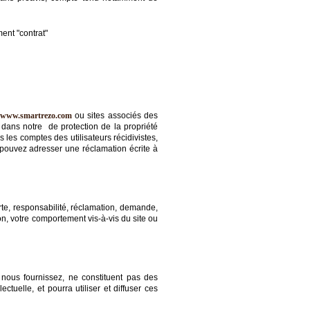
ent "contrat"
www.smartrezo.com
ou sites associés des
te dans notre de protection de la propriété
les comptes des utilisateurs récidivistes,
 pouvez adresser une réclamation écrite à
erte, responsabilité, réclamation, demande,
ion, votre comportement vis-à-vis du site ou
 nous fournissez, ne constituent pas des
ctuelle, et pourra utiliser et diffuser ces