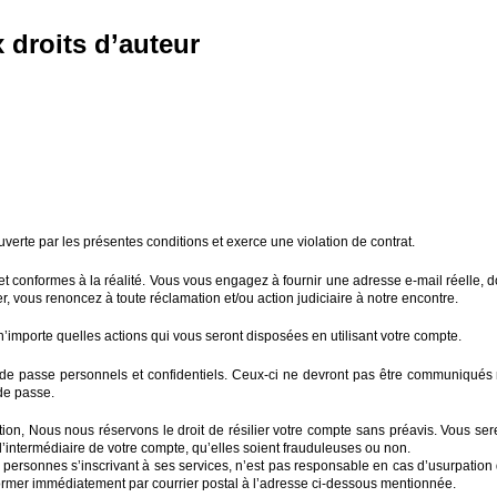
 droits d’auteur
verte par les présentes conditions et exerce une violation de contrat.
nformes à la réalité. Vous vous engagez à fournir une adresse e-mail réelle, don
vous renoncez à toute réclamation et/ou action judiciaire à notre encontre.
’importe quelles actions qui vous seront disposées en utilisant votre compte.
s) de passe personnels et confidentiels. Ceux-ci ne devront pas être communiqués 
 de passe.
tion, Nous nous réservons le droit de résilier votre compte sans préavis. Vous sere
r l’intermédiaire de votre compte, qu’elles soient frauduleuses ou non.
 personnes s’inscrivant à ses services, n’est pas responsable en cas d’usurpation
former immédiatement par courrier postal à l’adresse ci-dessous mentionnée.