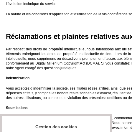
l’évolution technique du service.
La nature et les conditions d’application et d’utilisation de la visioconférence
Réclamations et plaintes relatives aux
Par respect des droits de propriété intellectuelle, nous interdisons aux utili
éléments enfreignant les droits de propriété intellectuelle de tiers. Lors de l
intellectuelle, nous supprimons ou désactivons promptement l’accès aux élément
conformément au Digital Millenium Copyright Act (DCMA). Si vous constatez le
notre Agent chargé des questions juridiques.
Indemnisation
Vous acceptez d’indemniser la société, ses filiales et ses affiliés, ainsi que s
dépenses et frais, y compris les honoraires raisonnables d’avocat, résultant de o
des autres utilisateurs, ou contre toute violation des présentes conditions ou de l
Soumissions
Vous reconnaissez et acceptez sans réserve que les questions, commentaire
informations confidentielles et nous soient cédés intégralement. Nous serons tit
Gestion des cookies
soumissions à toutes fins commerciales ou autres sans que vous soyez informé 