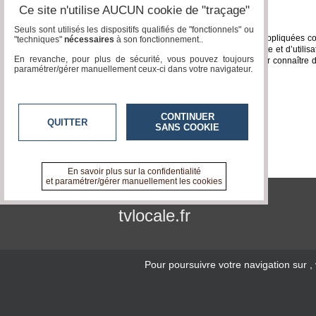
Ce site n'utilise AUCUN cookie de "traçage"
Droit applicable - attribution de juridiction
Seuls sont utilisés les dispositifs qualifiés de "fonctionnels" ou
Les présentes conditions générales sont régies, interprétées et appliquées con
"techniques"
nécessaires
à son fonctionnement..
d’un terme ou d’une disposition des présentes conditions de vente et d’utilisa
En revanche, pour plus de sécurité, vous pouvez toujours
ressort du siège de notre société seront seules compétentes pour connaître de to
paramétrer/gérer manuellement ceux-ci dans votre navigateur.
exécution et/ou leur résiliation et ses conséquences.
Hébergement
CONTINUER
Scaleway/Dedibox
-
OVHcloud
QUITTER
SANS COOKIE
En savoir plus sur la confidentialité
et paramétrer/gérer manuellement les cookies
tvlocale.fr
Pour poursuivre votre navigation sur
,