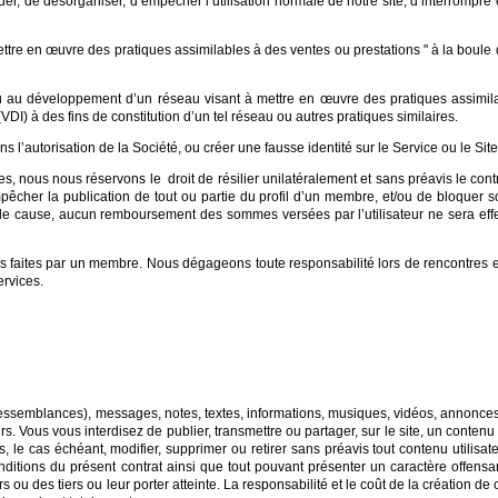
r, de désorganiser, d’empêcher l’utilisation normale de notre site, d’interrompre e
ttre en œuvre des pratiques assimilables à des ventes ou prestations " à la boule d
ou au développement d’un réseau visant à mettre en œuvre des pratiques assimi
VDI) à des fins de constitution d’un tel réseau ou autres pratiques similaires.
ans l’autorisation de la Société, ou créer une fausse identité sur le Service ou le Site
nous nous réservons le droit de résilier unilatéralement et sans préavis le cont
cher la publication de tout ou partie du profil d’un membre, et/ou de bloquer so
at de cause, aucun remboursement des sommes versées par l’utilisateur ne sera e
 faites par un membre. Nous dégageons toute responsabilité lors de rencontres 
ervices.
ressemblances), messages, notes, textes, informations, musiques, vidéos, annonces
rs. Vous vous interdisez de publier, transmettre ou partager, sur le site, un conten
 le cas échéant, modifier, supprimer ou retirer sans préavis tout contenu utilisate
nditions du présent contrat ainsi que tout pouvant présenter un caractère offensan
urs ou des tiers ou leur porter atteinte. La responsabilité et le coût de la créatio