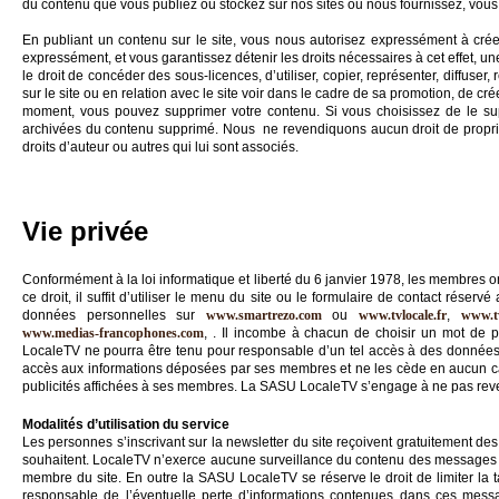
du contenu que vous publiez ou stockez sur nos sites ou nous fournissez, vous
En publiant un contenu sur le site, vous nous autorisez expressément à créer 
expressément, et vous garantissez détenir les droits nécessaires à cet effet, un
le droit de concéder des sous-licences, d’utiliser, copier, représenter, diffuser, 
sur le site ou en relation avec le site voir dans le cadre de sa promotion, de c
moment, vous pouvez supprimer votre contenu. Si vous choisissez de le su
archivées du contenu supprimé. Nous ne revendiquons aucun droit de propriété
droits d’auteur ou autres qui lui sont associés.
Vie privée
Conformément à la loi informatique et liberté du 6 janvier 1978, les membres o
ce droit, il suffit d’utiliser le menu du site ou le formulaire de contact rés
données personnelles sur
www.smartrezo.com
ou
www.tvlocale.fr
,
www.tv
www.medias-francophones.com
, . Il incombe à chacun de choisir un mot de p
LocaleTV ne pourra être tenu pour responsable d’un tel accès à des données
accès aux informations déposées par ses membres et ne les cède en aucun cas
publicités affichées à ses membres. La SASU LocaleTV s’engage à ne pas reve
Modalités d’utilisation du service
Les personnes s’inscrivant sur la newsletter du site reçoivent gratuitement des 
souhaitent. LocaleTV n’exerce aucune surveillance du contenu des messages 
membre du site. En outre la SASU LocaleTV se réserve le droit de limiter la 
responsable de l’éventuelle perte d’informations contenues dans ces messag