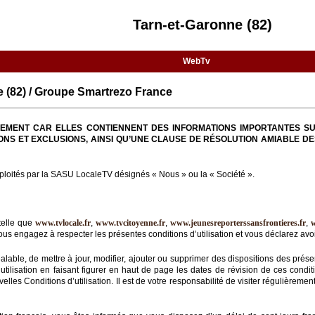
Tarn-et-Garonne (82)
WebTv
(82) / Groupe Smartrezo France
TIVEMENT CAR ELLES CONTIENNENT DES INFORMATIONS IMPORTANTES SU
ONS ET EXCLUSIONS, AINSI QU’UNE CLAUSE DE RÉSOLUTION AMIABLE DE
loités par la SASU LocaleTV désignés « Nous » ou la « Société ».
telle que
www.tvlocale.fr
,
www.tvcitoyenne.fr
,
www.jeunesreporterssansfrontieres.fr
,
us engagez à respecter les présentes conditions d’utilisation et vous déclarez avoir
éalable, de mettre à jour, modifier, ajouter ou supprimer des dispositions des prése
ilisation en faisant figurer en haut de page les dates de révision de ces condition
lles Conditions d’utilisation. Il est de votre responsabilité de visiter régulièreme