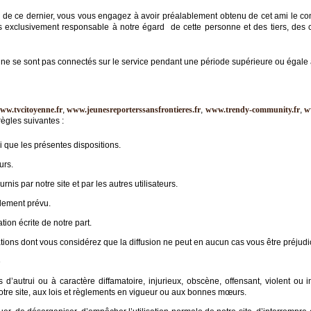
 de ce dernier, vous vous engagez à avoir préalablement obtenu de cet ami le c
rs exclusivement responsable à notre égard de cette personne et des tiers, de
ne se sont pas connectés sur le service pendant une période supérieure ou égale 
ww.tvcitoyenne.fr
,
www.jeunesreporterssansfrontieres.fr
,
www.trendy-community.fr
,
w
ègles suivantes :
si que les présentes dispositions.
urs.
rnis par notre site et par les autres utilisateurs.
alement prévu.
ion écrite de notre part.
ations dont vous considérez que la diffusion ne peut en aucun cas vous être préjudi
é
’autrui ou à caractère diffamatoire, injurieux, obscène, offensant, violent ou inc
otre site, aux lois et règlements en vigueur ou aux bonnes mœurs.