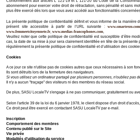
Conformément aux articles L 121-19 et L 121-20 du Code de la Consommation
abonnement pour exercer votre droit de rétractation, sans pénalité et sans mot
Gazette
plus être exercé dès lors que vous avez accédé aux fonctionnalités concernées
Vidéos
La présente politique de confidentialité définit et vous informe de la manière 
présent site accessible à partir de l’URL suivante :
www.smartrezo.co
www.femmeetcitoyennete.fr
,
www.medias-francophones.com
,
Médias
Veuillez noter que cette politique de confidentialité est susceptible d’être
du
cas, la date de sa mise à jour sera clairement identifiée en tête de la présente 
groupe
régulièrement la présente politique de confidentialité et d’utilisation des cook
Blogs
Cookies
Prémium
A ce jour ce site n'utilise pas de cookies autres que ceux nécessaires à son fo
Inscription
Ils sont détruits lors de la fermeture des navigateurs.
annuaire
Si vous utilisez un ordinateur partagé par plusieurs personnes, n'oubliez pas 
pro
Il n'y a aucun "traçage" des visiteurs ni des membres du réseau social.
Accès
De plus, SASU LocaleTV s'engage à ne pas communiquer, gratuitement ou avec c
éditeur
Selon l'article 39 de la loi du 6 janvier 1978, le client dispose d'un droit d'acc
Ce droit peut être exercé en contactant SASU LocaleTV par e-mail.
Inscription
Comportement des membres
Contenu publié sur le Site
Vie privée
Modalités d’utilisation du service