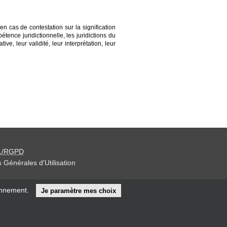
n cas de contestation sur la signification
ence juridictionnelle, les juridictions du
e, leur validité, leur interprétation, leur
L/RGPD
 Générales d'Utilisation
iteur »
onnement.
Je paramètre mes choix