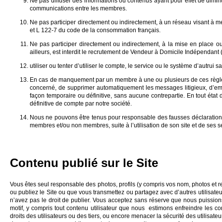
Ne pas diffuser des informations ou contenus ayant pour effet de diminue
communications entre les membres.
Ne pas participer directement ou indirectement, à un réseau visant à me
et L 122-7 du code de la consommation français.
Ne pas participer directement ou indirectement, à la mise en place 
ailleurs, est interdit le recrutement de Vendeur à Domicile Indépendant (
utiliser ou tenter d’utiliser le compte, le service ou le système d’autrui s
En cas de manquement par un membre à une ou plusieurs de ces règles, 
concerné, de supprimer automatiquement les messages litigieux, d’empê
façon temporaire ou définitive, sans aucune contrepartie. En tout ét
définitive de compte par notre société.
Nous ne pouvons être tenus pour responsable des fausses déclarations
membres et/ou non membres, suite à l’utilisation de son site et de ses s
Contenu publié sur le Site
Vous êtes seul responsable des photos, profils (y compris vos nom, photos et 
ou publiez le Site ou que vous transmettez ou partagez avec d’autres utilisateu
n’avez pas le droit de publier. Vous acceptez sans réserve que nous puissions,
motif, y compris tout contenu utilisateur que nous estimons enfreindre les co
droits des utilisateurs ou des tiers, ou encore menacer la sécurité des utilisate