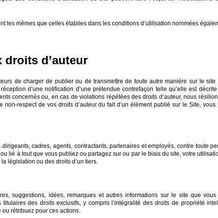
 sont les mêmes que celles établies dans les conditions d’utilisation nommées égalem
 droits d’auteur
sateurs de charger de publier ou de transmettre de toute autre manière sur le site
a réception d’une notification d’une prétendue contrefaçon telle qu’elle est décri
s concernés ou, en cas de violations répétées des droits d’auteur, nous résilions 
 non-respect de vos droits d’auteur du fait d’un élément publié sur le Site, vous
es dirigeants, cadres, agents, contractants, partenaires et employés, contre toute p
u lié à tout que vous publiez ou partagez sur ou par le biais du site, votre utilisat
a législation ou des droits d’un tiers.
s, suggestions, idées, remarques et autres informations sur le site que vous
ulaires des droits exclusifs, y compris l’intégralité des droits de propriété intelle
ou rétribuez pour ces actions.