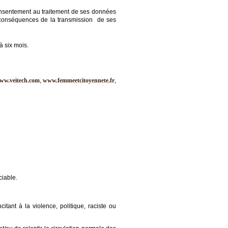
onsentement au traitement de ses données
s conséquences de la transmission de ses
à six mois.
ww.veitech.com
,
www.femmeetcitoyennete.fr
,
ciable.
itant à la violence, politique, raciste ou