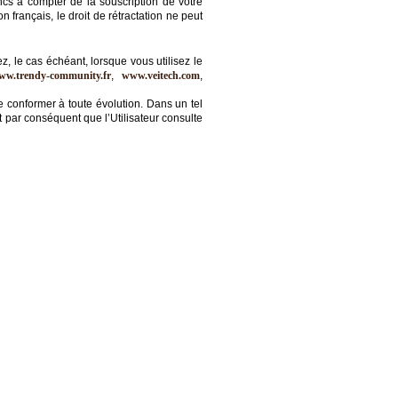
cs à compter de la souscription de votre
français, le droit de rétractation ne peut
z, le cas échéant, lorsque vous utilisez le
ww.trendy-community.fr
,
www.veitech.com
,
 conformer à toute évolution. Dans un tel
nt par conséquent que l’Utilisateur consulte