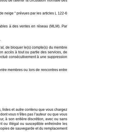
t/ou de ralentir la circulation normale des
e neige " prévues par les articles L 122-6
lables à des ventes en réseau (MLM). Par
.
rat, de bloquer le(s) compte(s) du membre
n accès à tout ou partie des services, de
ffectué consécutivement à une suppression
entre membres ou lors de rencontres entre
, listes et autre contenu que vous chargez
u dont vous n’êtes pas l’auteur ou que vous
ur, à son entière discrétion, avec ou sans
t ou illégal ou susceptible enfreindre les
n de copies de sauvegarde et du remplacement