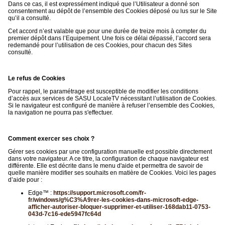
Dans ce cas, il est expressément indiqué que l’Utilisateur a donné son
consentement au dépôt de l’ensemble des Cookies déposé ou lus sur le Site
qu’il a consulté.
Cet accord n’est valable que pour une durée de treize mois à compter du
premier dépôt dans l’Equipement. Une fois ce délai dépassé, l’accord sera
redemandé pour l’utilisation de ces Cookies, pour chacun des Sites
consulté.
Le refus de Cookies
Pour rappel, le paramétrage est susceptible de modifier les conditions
d’accès aux services de SASU LocaleTV nécessitant l’utilisation de Cookies.
Si le navigateur est configuré de manière à refuser l’ensemble des Cookies,
la navigation ne pourra pas s'effectuer.
Comment exercer ses choix ?
Gérer ses cookies par une configuration manuelle est possible directement
dans votre navigateur. A ce titre, la configuration de chaque navigateur est
différente. Elle est décrite dans le menu d'aide et permettra de savoir de
quelle manière modifier ses souhaits en matière de Cookies. Voici les pages
d’aide pour :
Edge™ :
https://support.microsoft.com/fr-
fr/windows/g%C3%A9rer-les-cookies-dans-microsoft-edge-
afficher-autoriser-bloquer-supprimer-et-utiliser-168dab11-0753-
043d-7c16-ede5947fc64d