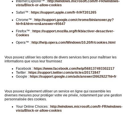
Internet Explorer™ :
http://windows.microsoft.com/fr-FR/windows-
vista/Block-or-allow-cookies
Safari™ :
https://support.apple.com/fr-fr/HT201265
Chrome™ :
http://support.google.com/chrome/bin/answer.py?
hl=fr&hlrm=en&answer=95647
Firefox™ :
https://support.mozilla.org/fr/kb/activer-desactiver-
Cookies
Opera™ :
http://help.opera.com/Windows/10.20/fr/cookies.html
Vous pouvez utiliser les options de divers services tiers pour maîtriser les
informations que vous leur fournissez
Facebook :
https://www.facebook.com/help/568137493302217
Twitter :
https://support.twitter.com/articles/20172847
Google :
https://support.google.com/ads/answer/2662922?hl=fr
Vous pouvez également utiliser un service en ligne qui rassemble les
diverses mesures pour protéger votre vie privée, notamment par une gestion
personnalisée des cookies.
Your Online Choices :
http://windows.microsoft.com/fr-FR/windows-
vista/Block-or-allow-cookies