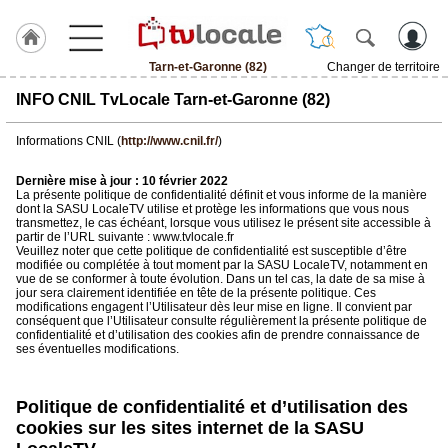
Tarn-et-Garonne (82)
Changer de territoire
J'adhère
INFO CNIL TvLocale Tarn-et-Garonne (82)
à
Hulcoq
Informations CNIL (
http://www.cnil.fr/
)
ACCUEIL
Tarn-
Dernière mise à jour : 10 février 2022
et-
La présente politique de confidentialité définit et vous informe de la manière
Garonne
dont la SASU LocaleTV utilise et protège les informations que vous nous
(82)
transmettez, le cas échéant, lorsque vous utilisez le présent site accessible à
partir de l’URL suivante : www.tvlocale.fr
Veuillez noter que cette politique de confidentialité est susceptible d’être
modifiée ou complétée à tout moment par la SASU LocaleTV, notamment en
TvLocale
vue de se conformer à toute évolution. Dans un tel cas, la date de sa mise à
France
jour sera clairement identifiée en tête de la présente politique. Ces
modifications engagent l’Utilisateur dès leur mise en ligne. Il convient par
conséquent que l’Utilisateur consulte régulièrement la présente politique de
Accueil
confidentialité et d’utilisation des cookies afin de prendre connaissance de
ses éventuelles modifications.
RUBRIQUES
Politique de confidentialité et d’utilisation des
Agenda
cookies sur les sites internet de la SASU