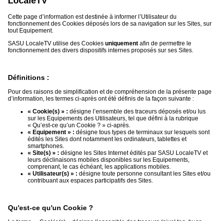
LocaleTV
Gazette
Cette page d’information est destinée à informer l’Utilisateur du
Vidéos
fonctionnement des Cookies déposés lors de sa navigation sur les Sites, sur
tout Equipement.
Médias
SASU LocaleTV utilise des Cookies
uniquement
afin de permettre le
du
fonctionnement des divers dispositifs internes proposés sur ses Sites.
groupe
Blogs
Définitions :
Prémium
Pour des raisons de simplification et de compréhension de la présente page
Inscription
d’information, les termes ci-après ont été définis de la façon suivante :
annuaire
« Cookie(s) » :
désigne l’ensemble des traceurs déposés et/ou lus
pro
sur les Equipements des Utilisateurs, tel que défini à la rubrique
« Qu’est-ce qu’un Cookie ? » ci-après.
Accès
« Equipement » :
désigne tous types de terminaux sur lesquels sont
éditeur
édités les Sites dont notamment les ordinateurs, tablettes et
smartphones.
« Site(s) » :
désigne les Sites Internet édités par SASU LocaleTV et
leurs déclinaisons mobiles disponibles sur les Equipements,
comprenant, le cas échéant, les applications mobiles.
« Utilisateur(s) » :
désigne toute personne consultant les Sites et/ou
contribuant aux espaces participatifs des Sites.
Qu'est-ce qu'un Cookie ?