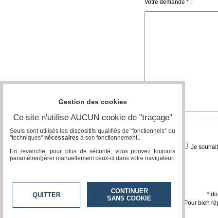
Votre demande
*
:
Gazette
Vidéos
Médias
du
groupe
Blogs
Prémium
Gestion des cookies
Inscription
Ce site n'utilise AUCUN cookie de "traçage"
annuaire
pro
Seuls sont utilisés les dispositifs qualifiés de "fonctionnels" ou
"techniques"
nécessaires
à son fonctionnement..
Accès
Je souhai
éditeur
En revanche, pour plus de sécurité, vous pouvez toujours
paramétrer/gérer manuellement ceux-ci dans votre navigateur.
CONTINUER
*
don
QUITTER
SANS COOKIE
Pour bien ré