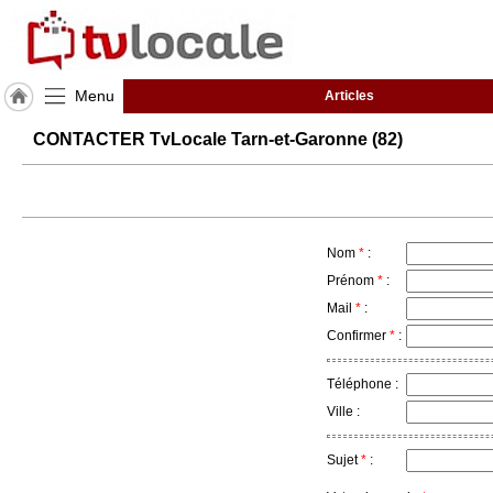
Menu
Articles
J'adhère
CONTACTER TvLocale Tarn-et-Garonne (82)
à
Hulcoq
ACCUEIL
Tarn-
et-
Garonne
Nom
*
:
(82)
Prénom
*
:
Mail
*
:
TvLocale
Confirmer
*
:
France
Accueil
Téléphone :
Ville :
RUBRIQUES
Sujet
*
:
Agenda