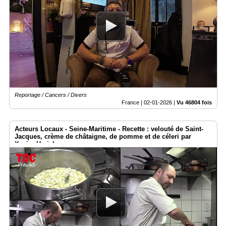
Reportage / Cancers / Divers
France |
02-01-2026
|
Vu 46804 fois
Acteurs Locaux - Seine-Maritime - Recette : velouté de Saint-
Jacques, crème de châtaigne, de pomme et de céleri par
Xavier Herichez