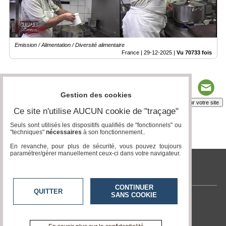
Emission / Alimentation / Diversité alimentaire
France |
29-12-2025
|
Vu 70733 fois
Gestion des cookies
Insérez sur votre site
Ce site n'utilise AUCUN cookie de "traçage"
Seuls sont utilisés les dispositifs qualifiés de "fonctionnels" ou
"techniques"
nécessaires
à son fonctionnement..
Page 1 / 10
1
2
3
4
5
6
7
8
9
10
En revanche, pour plus de sécurité, vous pouvez toujours
paramétrer/gérer manuellement ceux-ci dans votre navigateur.
tvlocale.fr
CONTINUER
QUITTER
SANS COOKIE
Contactez-nous
En savoir +
A propos de tvlocale.fr