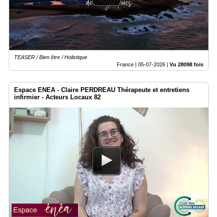
Gazette
Vidéos
Médias
du
groupe
TEASER / Bien être / Holistique
France |
05-07-2026
|
Vu 28098 fois
Blogs
Prémium
Espace ENEA - Claire PERDREAU Thérapeute et entretiens
Inscription
infirmier - Acteurs Locaux 82
annuaire
pro
Accès
éditeur