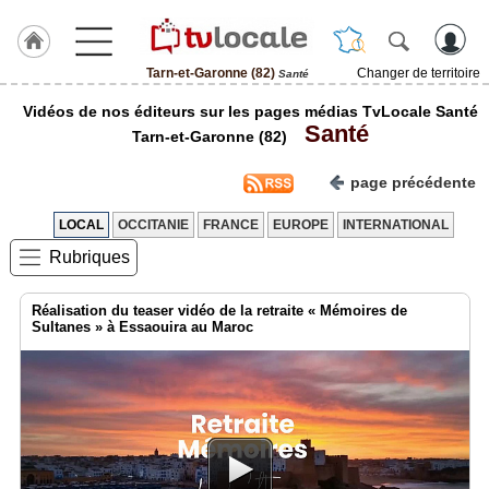
Tarn-et-Garonne (82)
Changer de territoire
Santé
J'adhère
Vidéos de nos éditeurs sur les pages médias TvLocale Santé
à
Santé
Hulcoq
Tarn-et-Garonne (82)
ACCUEIL
page précédente
Tarn-
et-
Garonne
LOCAL
OCCITANIE
FRANCE
EUROPE
INTERNATIONAL
(82)
Rubriques
TvLocale
France
Réalisation du teaser vidéo de la retraite « Mémoires de
Sultanes » à Essaouira au Maroc
Accueil
RUBRIQUES
Agenda