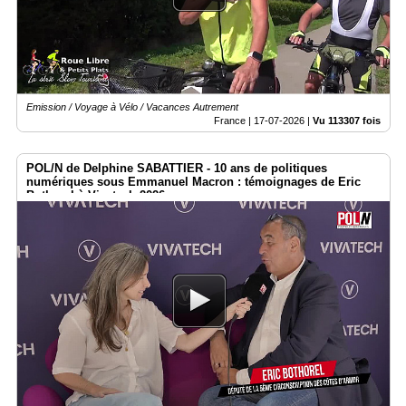
Gazette
Vidéos
Médias
du
groupe
Emission / Voyage à Vélo / Vacances Autrement
France |
17-07-2026
|
Vu 113307 fois
Blogs
Prémium
POL/N de Delphine SABATTIER - 10 ans de politiques
Inscription
numériques sous Emmanuel Macron : témoignages de Eric
annuaire
Bothorel à Vivatech 2026
pro
Accès
éditeur