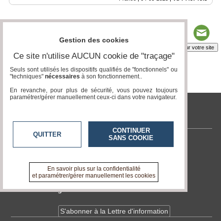
Gestion des cookies
Insérez sur votre site
Ce site n'utilise AUCUN cookie de "traçage"
Seuls sont utilisés les dispositifs qualifiés de "fonctionnels" ou
"techniques"
nécessaires
à son fonctionnement..
Page 1 / 1
1
En revanche, pour plus de sécurité, vous pouvez toujours
paramétrer/gérer manuellement ceux-ci dans votre navigateur.
tvlocale.fr
CONTINUER
QUITTER
SANS COOKIE
Contactez-nous
En savoir +
A propos de tvlocale.fr
En savoir plus sur la confidentialité
et paramétrer/gérer manuellement les cookies
Devenir délégué
S'abonner à la Lettre d'information