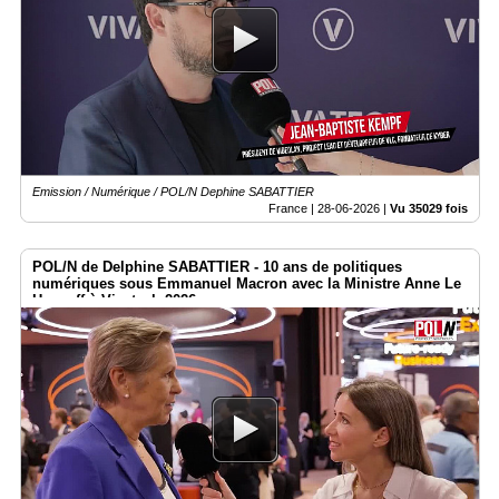
Emission / Numérique / POL/N Dephine SABATTIER
France |
28-06-2026
|
Vu 35029 fois
POL/N de Delphine SABATTIER - 10 ans de politiques
numériques sous Emmanuel Macron avec la Ministre Anne Le
Henanff à Vivatech 2026