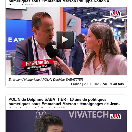
numériques sous Emmanuel Macron Philippe Notton à
Vivatech 2026
Emission / Numérique / POL/N Dephine SABATTIER
France |
29-06-2026
|
Vu 19348 fois
POL/N de Delphine SABATTIER - 10 ans de politiques
numériques sous Emmanuel Macron : témoignages de Jean-
Baptiste Kempf à Vivatech 2026