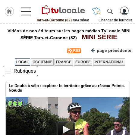
Tarn-et-Garonne (82)
Changer de territoire
MINI SÉRIE
J'adhère
Vidéos de nos éditeurs sur les pages médias TvLocale MINI
à
MINI SÉRIE
Hulcoq
SÉRIE Tarn-et-Garonne (82)
ACCUEIL
page précédente
Tarn-
et-
Garonne
LOCAL
OCCITANIE
FRANCE
EUROPE
INTERNATIONAL
(82)
Rubriques
TvLocale
France
Le Doubs à vélo : explorer le territoire grâce au réseau Points-
Nœuds
Accueil
RUBRIQUES
Agenda