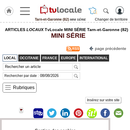
Tarn-et-Garonne (82)
Changer de territoire
MINI SÉRIE
J'adhère
ARTICLES
LOCAUX
TvLocale MINI SÉRIE Tarn-et-Garonne (82)
à
MINI SÉRIE
Hulcoq
ACCUEIL
page précédente
Tarn-
et-
LOCAL
OCCITANIE
FRANCE
EUROPE
INTERNATIONAL
Garonne
(82)
Rechercher par date :
TvLocale
France
Rubriques
Accueil
Insérez sur votre site
RUBRIQUES
Agenda