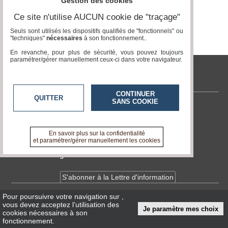
Gestion des cookies
Gazette
Page 0 / 0
Ce site n'utilise AUCUN cookie de "traçage"
Vidéos
Seuls sont utilisés les dispositifs qualifiés de "fonctionnels" ou
"techniques"
nécessaires
à son fonctionnement..
Médias
du
En revanche, pour plus de sécurité, vous pouvez toujours
groupe
paramétrer/gérer manuellement ceux-ci dans votre navigateur.
Blogs
tvlocale.fr
Prémium
CONTINUER
QUITTER
SANS COOKIE
Inscription
annuaire
Contactez-nous
pro
En savoir +
A propos de tvlocale.fr
En savoir plus sur la confidentialité
Accès
et paramétrer/gérer manuellement les cookies
éditeur
Devenir délégué
S'abonner à la Lettre d'information
Pour poursuivre votre navigation sur
,
Infos
CNIL/RGPD
vous devez acceptez l’utilisation des
Je paramètre mes choix
Conditions Générales d'Utilisation
cookies nécessaires à son
fonctionnement.