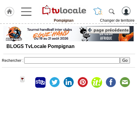
Pompignan
Changer de territoire
J'adhère
page précédente
à
Hulcoq
BLOGS TvLocale Pompignan
ACCUEIL
Pompignan
Rechercher :
TvLocale
France
Accueil
RUBRIQUES
Agenda
Gazette
Vidéos