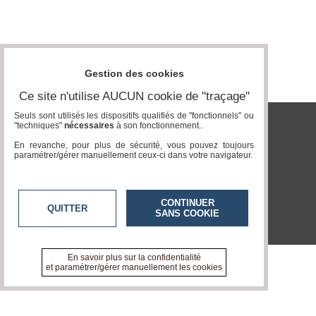
Vidéos
Médias
du
groupe
Gestion des cookies
Blogs
Ce site n'utilise AUCUN cookie de "traçage"
Prémium
Seuls sont utilisés les dispositifs qualifiés de "fonctionnels" ou
"techniques"
nécessaires
à son fonctionnement..
Inscription
tvlocale.fr
annuaire
En revanche, pour plus de sécurité, vous pouvez toujours
pro
paramétrer/gérer manuellement ceux-ci dans votre navigateur.
Accès
éditeur
CONTINUER
QUITTER
SANS COOKIE
En savoir plus sur la confidentialité
et paramétrer/gérer manuellement les cookies