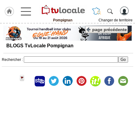
Pompignan
Changer de territoire
J'adhère
page précédente
à
Hulcoq
BLOGS TvLocale Pompignan
ACCUEIL
Pompignan
Rechercher :
TvLocale
France
Accueil
RUBRIQUES
Agenda
Gazette
Vidéos