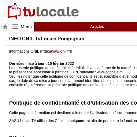
Menu
Articles
J'adhère
INFO CNIL TvLocale Pompignan
à
Hulcoq
Informations CNIL (
http://www.cnil.fr/
)
ACCUEIL
Pompignan
Dernière mise à jour : 10 février 2022
La présente politique de confidentialité définit et vous informe de la manière
le présent site accessible à partir de l’URL suivante : www.tvlocale.fr
Veuillez noter que cette politique de confidentialité est susceptible d’être
TvLocale
cas, la date de sa mise à jour sera clairement identifiée en tête de la présent
France
consulte régulièrement la présente politique de confidentialité et d’utilisati
Accueil
Politique de confidentialité et d’utilisation des 
RUBRIQUES
Cette page d’information est destinée à informer l’Utilisateur du fonctionnem
SASU LocaleTV utilise des Cookies
uniquement
afin de permettre le fonctio
Agenda
Gazette