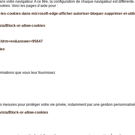
 votre navigateur. A ce titre, la configuration de chaque navigateur est différente.
okies. Voici les pages d’aide pour :
les-cookies-dans-microsoft-edge-afficher-autoriser-bloquer-supprimer-et-uti
sta/Block-or-allow-cookies
fr&hlrm=en&answer=95647
ies
formations que vous leur fournissez
es mesures pour protéger votre vie privée, notamment par une gestion personnalis
vista/Block-or-allow-cookies