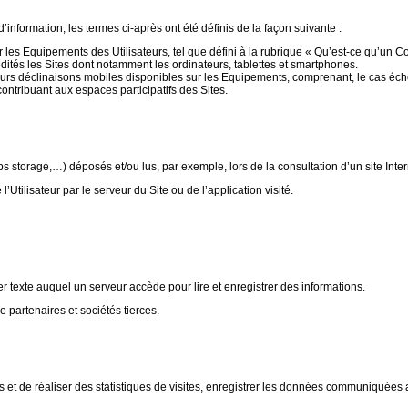
nformation, les termes ci-après ont été définis de la façon suivante :
les Equipements des Utilisateurs, tel que défini à la rubrique « Qu’est-ce qu’un Co
dités les Sites dont notamment les ordinateurs, tablettes et smartphones.
urs déclinaisons mobiles disponibles sur les Equipements, comprenant, le cas éché
ontribuant aux espaces participatifs des Sites.
 storage,…) déposés et/ou lus, par exemple, lors de la consultation d’un site Inter
Utilisateur par le serveur du Site ou de l’application visité.
r texte auquel un serveur accède pour lire et enregistrer des informations.
artenaires et sociétés tierces.
 et de réaliser des statistiques de visites, enregistrer les données communiquées 