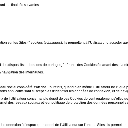
nt les finalités suivantes :
ion sur les Sites (
* cookies techniques
). Ils permettent à l’Utilisateur d’accéder au
nt des dispositifs ou boutons de partage générants des Cookies émanant des plate
a navigation des internautes.
éseau social considéré s’affiche. Toutefois, quand bien même l’Utilisateur ne clique 
tons applicatifs sont susceptibles d’identifier les données de connexion, et de navig
ix de l’Utilisateur concernant le dépôt de ces Cookies doivent également s’effectu
nternet des réseaux sociaux et leur politique de protection des données personnelles
 la connexion à l’espace personnel de l’Utilisateur sur l’un des Sites. Ils permetten