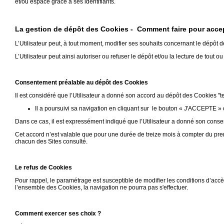
et/ou espace grâce à ses identifiants.
La gestion de dépôt des Cookies - Comment faire pour accep
L’Utilisateur peut, à tout moment, modifier ses souhaits concernant le dépôt 
L’Utilisateur peut ainsi autoriser ou refuser le dépôt et/ou la lecture de tout o
Consentement préalable au dépôt des Cookies
Il est considéré que l’Utilisateur a donné son accord au dépôt des Cookies "t
Il a poursuivi sa navigation en cliquant sur le bouton « J'ACCEPTE » 
Dans ce cas, il est expressément indiqué que l’Utilisateur a donné son conse
Cet accord n’est valable que pour une durée de treize mois à compter du pre
chacun des Sites consulté.
Le refus de Cookies
Pour rappel, le paramétrage est susceptible de modifier les conditions d’accè
l’ensemble des Cookies, la navigation ne pourra pas s'effectuer.
Comment exercer ses choix ?