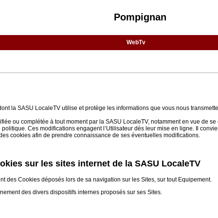
Pompignan
WebTv
 dont la SASU LocaleTV utilise et protège les informations que vous nous transmette
 modifiée ou complétée à tout moment par la SASU LocaleTV, notamment en vue de se 
e politique. Ces modifications engagent l’Utilisateur dès leur mise en ligne. Il convi
on des cookies afin de prendre connaissance de ses éventuelles modifications.
cookies sur les sites internet de la SASU LocaleTV
ent des Cookies déposés lors de sa navigation sur les Sites, sur tout Equipement.
nnement des divers dispositifs internes proposés sur ses Sites.