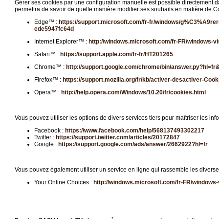
Gérer ses cookies par une configuration manuelle est possible directement dans
permettra de savoir de quelle manière modifier ses souhaits en matière de Co
Edge™ :
https://support.microsoft.com/fr-fr/windows/g%C3%A9rer-
ede5947fc64d
Internet Explorer™ :
http://windows.microsoft.com/fr-FR/windows-vi
Safari™ :
https://support.apple.com/fr-fr/HT201265
Chrome™ :
http://support.google.com/chrome/bin/answer.py?hl=
Firefox™ :
https://support.mozilla.org/fr/kb/activer-desactiver-Cook
Opera™ :
http://help.opera.com/Windows/10.20/fr/cookies.html
Vous pouvez utiliser les options de divers services tiers pour maîtriser les in
Facebook :
https://www.facebook.com/help/568137493302217
Twitter :
https://support.twitter.com/articles/20172847
Google :
https://support.google.com/ads/answer/2662922?hl=fr
Vous pouvez également utiliser un service en ligne qui rassemble les divers
Your Online Choices :
http://windows.microsoft.com/fr-FR/windows-