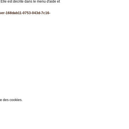
 Elle est décrite dans le menu d'aide et
liser-168dab11-0753-043d-7c16-
ée des cookies.