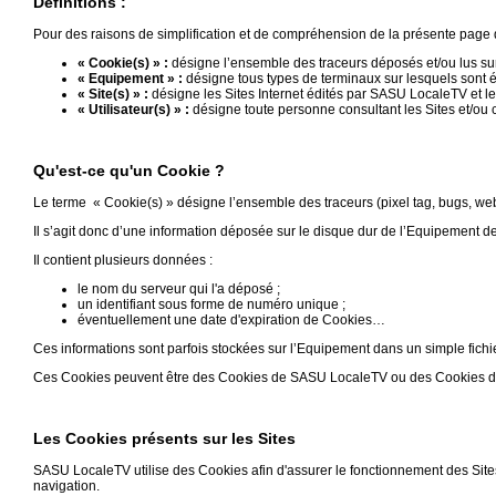
Définitions :
Vidéos
Pour des raisons de simplification et de compréhension de la présente page d’i
« Cookie(s) » :
désigne l’ensemble des traceurs déposés et/ou lus sur 
Médias
« Equipement » :
désigne tous types de terminaux sur lesquels sont é
du
« Site(s) » :
désigne les Sites Internet édités par SASU LocaleTV et le
groupe
« Utilisateur(s) » :
désigne toute personne consultant les Sites et/ou c
Blogs
Prémium
Qu'est-ce qu'un Cookie ?
Le terme « Cookie(s) » désigne l’ensemble des traceurs (pixel tag, bugs, webs
Inscription
annuaire
Il s’agit donc d’une information déposée sur le disque dur de l’Equipement de l’
pro
Il contient plusieurs données :
Accès
le nom du serveur qui l'a déposé ;
éditeur
un identifiant sous forme de numéro unique ;
éventuellement une date d'expiration de Cookies…
Ces informations sont parfois stockées sur l’Equipement dans un simple fichie
Ces Cookies peuvent être des Cookies de SASU LocaleTV ou des Cookies de p
Les Cookies présents sur les Sites
SASU LocaleTV utilise des Cookies afin d'assurer le fonctionnement des Sites
navigation.