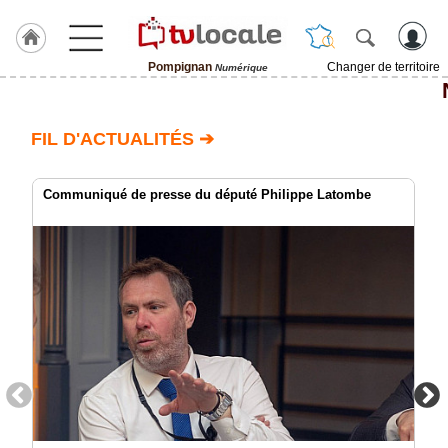
Pompignan
Changer de territoire
Numérique
J'adhère
à
Hulcoq
FIL D'ACTUALITÉS ➔
ACCUEIL
Pompignan
Communiqué de presse du député Philippe Latombe
TvLocale
France
Accueil
RUBRIQUES
Agenda
Gazette
Vidéos