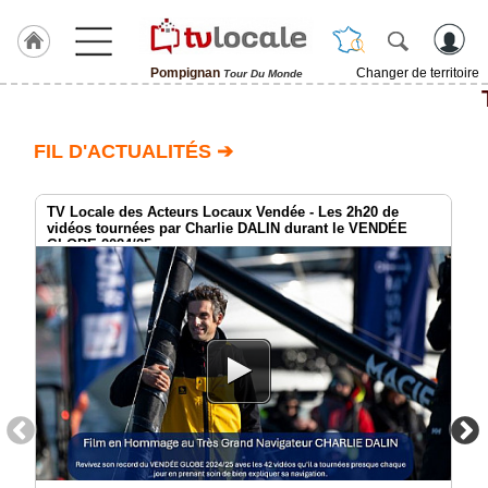
Pompignan
Changer de territoire
Tour Du Monde
J'adhère
à
Hulcoq
FIL D'ACTUALITÉS ➔
ACCUEIL
Pompignan
TV Locale des Acteurs Locaux Vendée - Les 2h20 de
vidéos tournées par Charlie DALIN durant le VENDÉE
GLOBE 2024/25
TvLocale
France
Accueil
RUBRIQUES
Agenda
Gazette
Vidéos