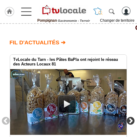
Pompignan
Changer de territoire
Gastronomie - Terroir
J'adhère
à
Hulcoq
FIL D'ACTUALITÉS ➔
ACCUEIL
Pompignan
TvLocale du Tarn - les Pâtes BaPla ont rejoint le réseau
des Acteurs Locaux 81
TvLocale
France
Accueil
RUBRIQUES
Agenda
Gazette
Vidéos