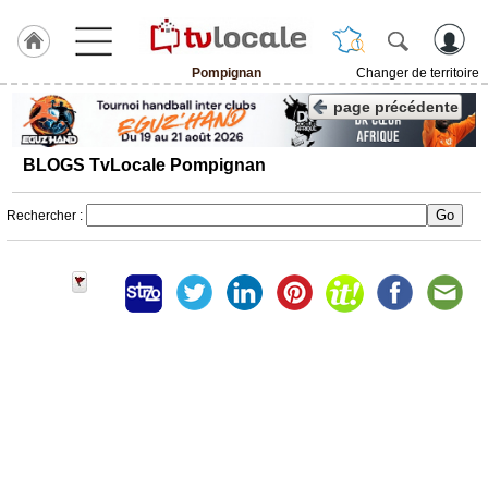
Pompignan
Changer de territoire
J'adhère
page précédente
à
Hulcoq
BLOGS TvLocale Pompignan
ACCUEIL
Pompignan
Rechercher :
TvLocale
France
Accueil
RUBRIQUES
Agenda
Gazette
Vidéos