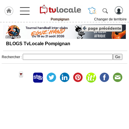
Pompignan
Changer de territoire
J'adhère
page précédente
à
Hulcoq
BLOGS TvLocale Pompignan
ACCUEIL
Pompignan
Rechercher :
TvLocale
France
Accueil
RUBRIQUES
Agenda
Gazette
Vidéos