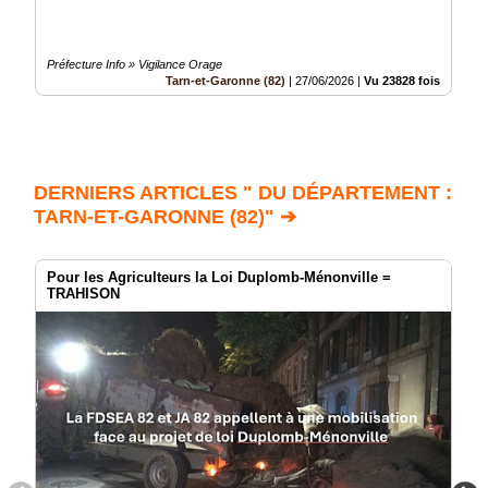
Préfecture Info » Vigilance Orage
Tarn-et-Garonne (82)
|
27/06/2026
|
Vu 23828 fois
DERNIERS ARTICLES " DU DÉPARTEMENT :
TARN-ET-GARONNE (82)" ➔
Pour les Agriculteurs la Loi Duplomb-Ménonville =
TRAHISON