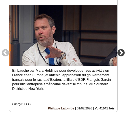
Médias
du
groupe
Blogs
Prémium
Inscription
annuaire
pro
Accès
éditeur
Embauché par Mara Holdings pour développer ses activités en
France et en Europe, et obtenir l’approbation du gouvernement
français pour le rachat d’Exaion, la filiale d’EDF, François Garcin
poursuit l’entreprise américaine devant le tribunal du Southern
District de New York.
Energie » EDF
Philippe Latombe
|
31/07/2026
|
Vu 41541 fois