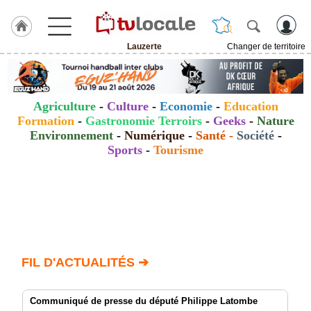
Lauzerte
Changer de territoire
J'adhère
à
Hulcoq
Agriculture
-
Culture
-
Economie
-
Education
ACCUEIL
Formation
-
Gastronomie Terroirs
-
Geeks
-
Nature
Lauzerte
Environnement
-
Numérique
-
Santé
-
Société
-
Sports
-
Tourisme
TvLocale
France
Accueil
RUBRIQUES
Agenda
FIL D'ACTUALITÉS ➔
Gazette
Communiqué de presse du député Philippe Latombe
Vidéos