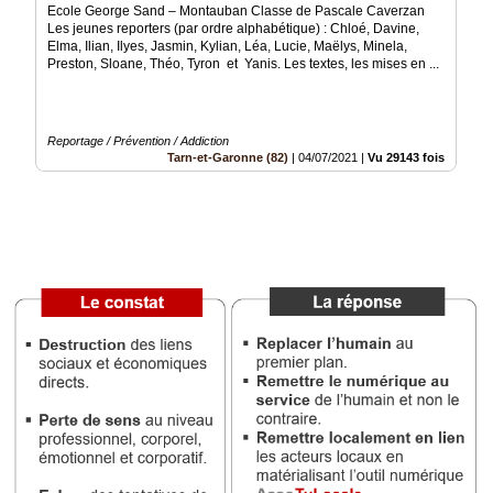
Ecole George Sand – Montauban Classe de Pascale Caverzan
Les jeunes reporters (par ordre alphabétique) : Chloé, Davine,
Médias
Elma, Ilian, Ilyes, Jasmin, Kylian, Léa, Lucie, Maëlys, Minela,
du
Preston, Sloane, Théo, Tyron et Yanis. Les textes, les mises en ...
groupe
Blogs
Prémium
Reportage / Prévention / Addiction
Tarn-et-Garonne (82)
|
04/07/2021
|
Vu 29143 fois
Inscription
annuaire
pro
Accès
éditeur