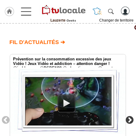
Lauzerte
Changer de territoire
Geeks
J'adhère
à
Hulcoq
FIL D'ACTUALITÉS ➔
ACCUEIL
Lauzerte
Prévention sur la consommation excessive des jeux
Vidéo ! Jeux Vidéo et addiction – attention danger !
@jmblanquer @DSDEN82 @education_gouv @smartrezo
TvLocale
@assotvlocale
France
Accueil
RUBRIQUES
Agenda
Gazette
Vidéos