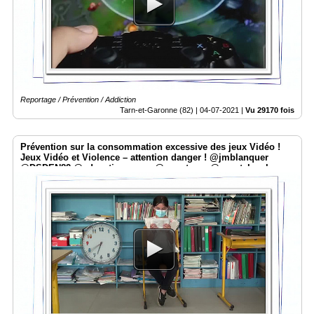
Médias
du
groupe
Blogs
Prémium
Reportage / Prévention / Addiction
Inscription
Tarn-et-Garonne (82) |
04-07-2021
|
Vu 29170 fois
annuaire
pro
Prévention sur la consommation excessive des jeux Vidéo !
Accès
Jeux Vidéo et Violence – attention danger ! @jmblanquer
éditeur
@DSDEN82 @education_gouv @smartrezo @assotvlocale