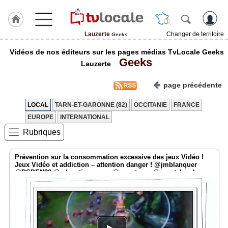
Lauzerte
Changer de territoire
Geeks
J'adhère
Vidéos de nos éditeurs sur les pages médias TvLocale Geeks
à
Geeks
Hulcoq
Lauzerte
ACCUEIL
page précédente
Lauzerte
LOCAL
TARN-ET-GARONNE (82)
OCCITANIE
FRANCE
TvLocale
EUROPE
INTERNATIONAL
France
Rubriques
Accueil
Prévention sur la consommation excessive des jeux Vidéo !
RUBRIQUES
Jeux Vidéo et addiction – attention danger ! @jmblanquer
@DSDEN82 @education_gouv @smartrezo @assotvlocale
Agenda
Gazette
Vidéos