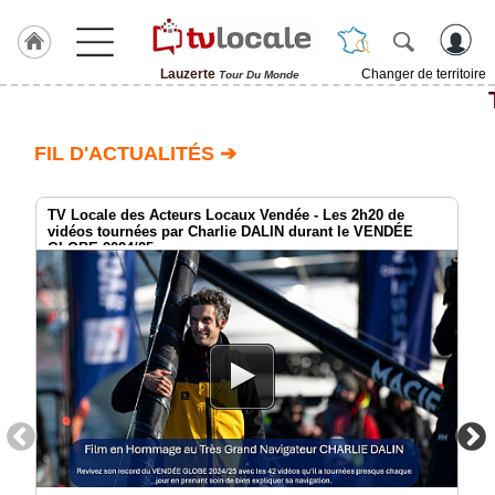
Lauzerte
Changer de territoire
Tour Du Monde
J'adhère
à
Hulcoq
FIL D'ACTUALITÉS ➔
ACCUEIL
Lauzerte
TV Locale des Acteurs Locaux Vendée - Les 2h20 de
vidéos tournées par Charlie DALIN durant le VENDÉE
GLOBE 2024/25
TvLocale
France
Accueil
RUBRIQUES
Agenda
Gazette
Vidéos