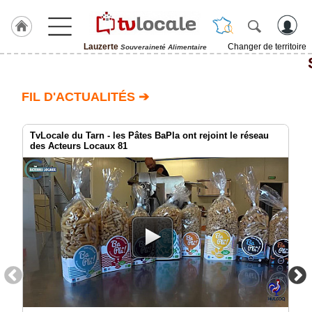
Lauzerte
Changer de territoire
Souveraineté Alimentaire
J'adhère
à
Hulcoq
FIL D'ACTUALITÉS ➔
ACCUEIL
Lauzerte
TvLocale du Tarn - les Pâtes BaPla ont rejoint le réseau
des Acteurs Locaux 81
TvLocale
France
Accueil
RUBRIQUES
Agenda
Gazette
Vidéos