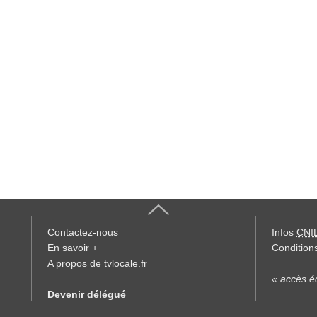
Contactez-nous
Infos
CNI
En savoir +
Conditions
A propos de tvlocale.fr
« accès éd
Devenir délégué