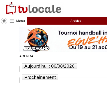
Menu
Articles
J'adhère
à
Hulcoq
ACCUEIL
Lauzerte
AGENDA
TvLocale
France
Aujourd'hui : 06/08/2026
Accueil
Prochainement
RUBRIQUES
Agenda
Gazette