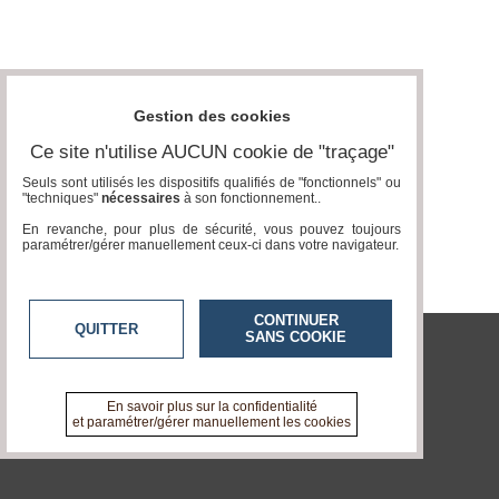
Vidéos
Médias
du
groupe
Gestion des cookies
Blogs
Ce site n'utilise AUCUN cookie de "traçage"
Prémium
Seuls sont utilisés les dispositifs qualifiés de "fonctionnels" ou
"techniques"
nécessaires
à son fonctionnement..
Inscription
annuaire
En revanche, pour plus de sécurité, vous pouvez toujours
pro
paramétrer/gérer manuellement ceux-ci dans votre navigateur.
Accès
éditeur
CONTINUER
QUITTER
SANS COOKIE
tvlocale.fr
En savoir plus sur la confidentialité
et paramétrer/gérer manuellement les cookies