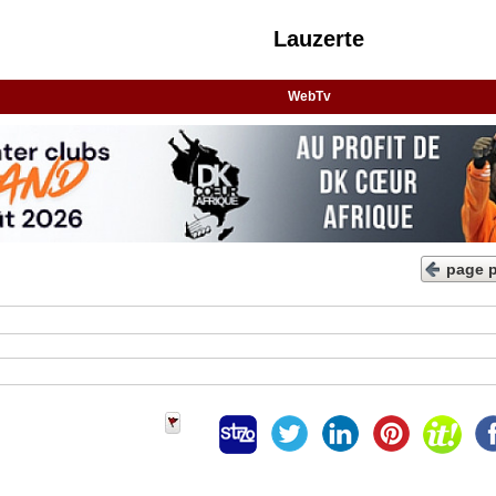
Lauzerte
WebTv
page 