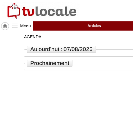
Menu
Articles
J'adhère
AGENDA
à
Hulcoq
Aujourd'hui : 07/08/2026
ACCUEIL
Lauzerte
Prochainement
TvLocale
France
Accueil
RUBRIQUES
Agenda
Gazette