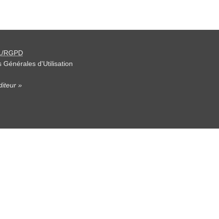
L/RGPD
 Générales d'Utilisation
iteur »