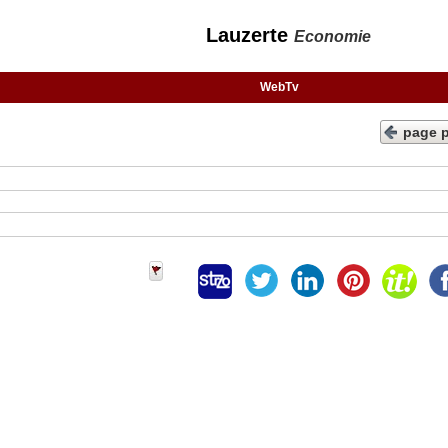
Lauzerte
Economie
WebTv
page 