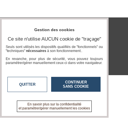
Vidéos
Médias
du
groupe
Gestion des cookies
tvlocale.fr
Blogs
Ce site n'utilise AUCUN cookie de "traçage"
Prémium
Seuls sont utilisés les dispositifs qualifiés de "fonctionnels" ou
"techniques"
nécessaires
à son fonctionnement..
Inscription
annuaire
En revanche, pour plus de sécurité, vous pouvez toujours
pro
paramétrer/gérer manuellement ceux-ci dans votre navigateur.
Accès
éditeur
CONTINUER
QUITTER
SANS COOKIE
En savoir plus sur la confidentialité
et paramétrer/gérer manuellement les cookies