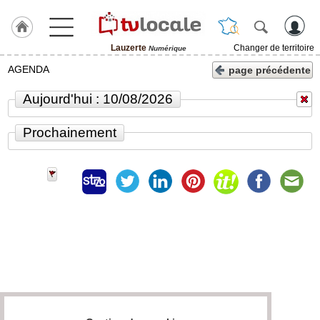
Lauzerte
Changer de territoire
Numérique
J'adhère
AGENDA
page précédente
à
Hulcoq
Aujourd'hui : 10/08/2026
ACCUEIL
Lauzerte
Prochainement
TvLocale
France
Accueil
RUBRIQUES
Agenda
Gazette
Vidéos