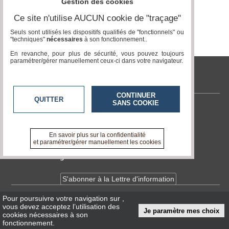
Gestion des cookies
Ce site n'utilise AUCUN cookie de "traçage"
Médias
du
Seuls sont utilisés les dispositifs qualifiés de "fonctionnels" ou
groupe
"techniques"
nécessaires
à son fonctionnement..
En revanche, pour plus de sécurité, vous pouvez toujours
Blogs
paramétrer/gérer manuellement ceux-ci dans votre navigateur.
Prémium
tvlocale.fr
Inscription
annuaire
pro
CONTINUER
QUITTER
SANS COOKIE
Contactez-nous
Accès
éditeur
En savoir +
A propos de tvlocale.fr
En savoir plus sur la confidentialité
et paramétrer/gérer manuellement les cookies
Devenir délégué
S'abonner à la Lettre d'information
Pour poursuivre votre navigation sur
,
Infos
CNIL/RGPD
vous devez acceptez l’utilisation des
Je paramètre mes choix
Conditions Générales d'Utilisation
cookies nécessaires à son
fonctionnement.